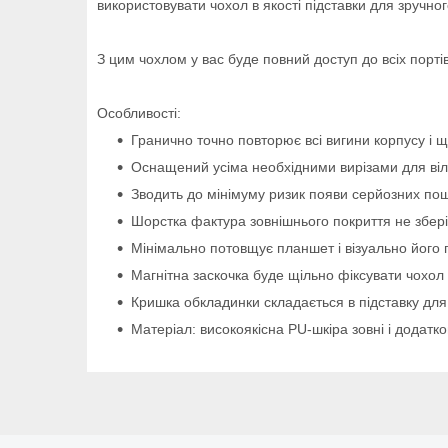
використовувати чохол в якості підставки для зручног
З цим чохлом у вас буде повний доступ до всіх порт
Особливості:
Гранично точно повторює всі вигини корпусу і щ
Оснащений усіма необхідними вирізами для віль
Зводить до мінімуму ризик появи серйозних пош
Шорстка фактура зовнішнього покриття не зберіга
Мінімально потовщує планшет і візуально його 
Магнітна заскочка буде щільно фіксувати чохол
Кришка обкладинки складається в підставку для
Матеріал: високоякісна PU-шкіра зовні і додатк