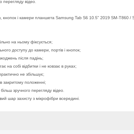
о перегляду відео.
ів, кнопок і камери планшета Samsung Tab S6 10.5" 2019 SM-T860 / 
ільно на ньому фіксується;
ного доступу до камери, портів і кнопок;
коджень після падінь;
є на собі відбитки і не ковзає в руках;
практично не збільшує;
 в закритому положенні;
 більш зручного перегляду відео.
овий шар захисту з мікрофібри всередині.