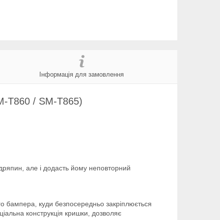
Інформація для замовлення
M-T860 / SM-T865)
одряпин, але і додасть йому неповторний
го бампера, куди безпосередньо закріплюється
еціальна конструкція кришки, дозволяє