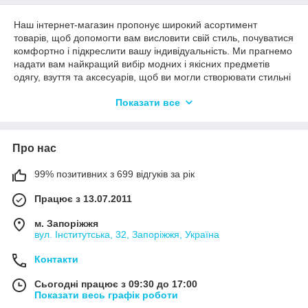
Наш інтернет-магазин пропонує широкий асортимент
товарів, щоб допомогти вам висловити свій стиль, почуватися
комфортно і підкреслити вашу індивідуальність. Ми прагнемо
надати вам найкращий вибір модних і якісних предметів
одягу, взуття та аксесуарів, щоб ви могли створювати стильні
образи для будь-якого випадку.
Показати все
Одяг:
У нашому магазині ви знайдете все, що потрібно для
оновлення гардероба. У нас представлені різні стилі та
Про нас
напрямки моди, щоб задовольнити смаки кожного клієнта.
Незалежно від того, чи шукаєте ви повсякденні футболки,
елегантні сукні для особливих заходів, стильні куртки для
99% позитивних з 699 відгуків за рік
прохолодних днів або зручні спортивні костюми, у нас є все,
Працює з 13.07.2011
що потрібно для створення модного образу.
м. Запоріжжя
Аксесуари:
вул. Інститутська, 32, Запоріжжя, Україна
Аксесуари - це важлива частина завершення вашого образу.
У нашому магазині ви знайдете різноманітність стильних
Контакти
аксесуарів, які допоможуть вам виділитися. Від сумок і
гаманців до шарфів, окулярів і прикрас - кожен предмет
Сьогодні працює з 09:30 до 17:00
Показати весь графік роботи
підібраний з любов'ю та увагою до деталей. Ми віримо, що