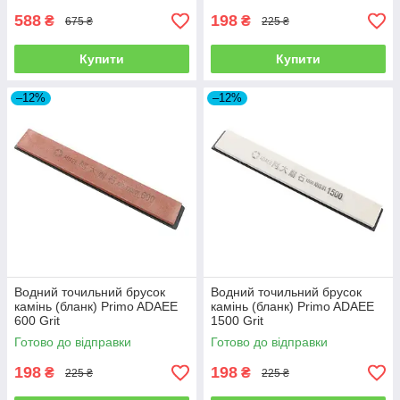
588
198
₴
₴
675 ₴
225 ₴
Купити
Купити
–12%
–12%
Водний точильний брусок
Водний точильний брусок
камінь (бланк) Primo ADAEE
камінь (бланк) Primo ADAEE
600 Grit
1500 Grit
Готово до відправки
Готово до відправки
198
198
₴
₴
225 ₴
225 ₴