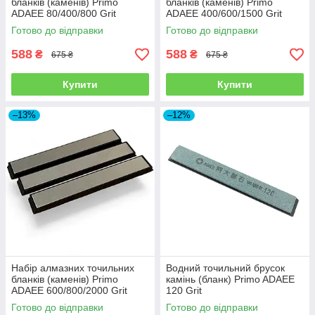
бланків (каменів) Primo
бланків (каменів) Primo
ADAEE 80/400/800 Grit
ADAEE 400/600/1500 Grit
Готово до відправки
Готово до відправки
588
588
₴
₴
675 ₴
675 ₴
Купити
Купити
–13%
–12%
Набір алмазних точильних
Водний точильний брусок
бланків (каменів) Primo
камінь (бланк) Primo ADAEE
ADAEE 600/800/2000 Grit
120 Grit
Готово до відправки
Готово до відправки