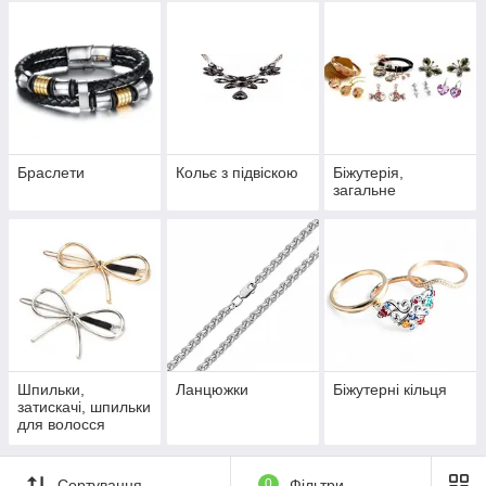
Браслети
Кольє з підвіскою
Біжутерія,
загальне
Шпильки,
Ланцюжки
Біжутерні кільця
затискачі, шпильки
для волосся
Сортування
0
Фільтри