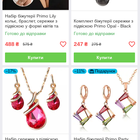
Набір біжутерії Primo Lily
кольє, браслет, сережки з
Комплект біжутерії сережки з
підвіскою у формі квітів та
підвіскою Primo Opal - Black
перлин – Gold
Готово до відправки
Готово до відправки
488
247
₴
₴
575 ₴
275 ₴
Купити
Купити
–17%
–11%
Подарунок
Набір сережки з підвіскою
Набір біжутерії Primo Party