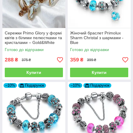
Сережки Primo Glory у формі
Жіночий браслет Primolux
квітів з білими пелюстками та
Sharm Christal з шармами -
кристалами – Gold&White
Blue
Готово до відправки
Готово до відправки
288
359
₴
₴
375 ₴
399 ₴
Купити
Купити
–10%
Подарунок
–10%
Подарунок