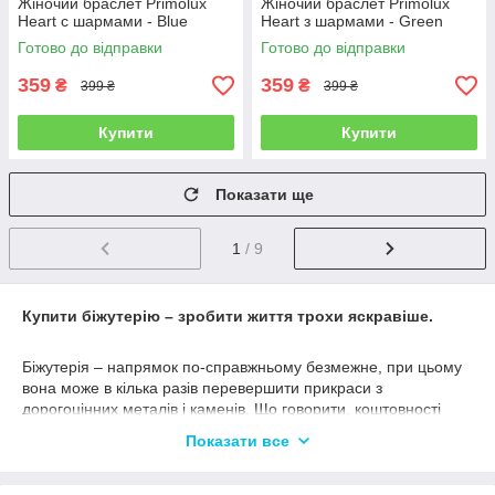
Жіночий браслет Primolux
Жіночий браслет Primolux
Heart с шармами - Blue
Heart з шармами - Green
Готово до відправки
Готово до відправки
359
359
₴
₴
399 ₴
399 ₴
Купити
Купити
Показати ще
1
/ 9
Купити біжутерію – зробити життя трохи яскравіше.
Біжутерія – напрямок по-справжньому безмежне, при цьому
вона може в кілька разів перевершити прикраси з
дорогоцінних металів і каменів. Що говорити, коштовності
дуже часто служать матеріальним внеском, біжутерія ж
Показати все
необхідна для створення довершеного образу. вона
Виготовляється з самих різних матеріалів, все залежить
тільки від фантазії дизайнера. На сьогодні гуртовий продаж