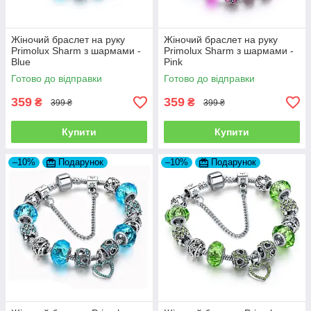
Жіночий браслет на руку
Жіночий браслет на руку
Primolux Sharm з шармами -
Primolux Sharm з шармами -
Blue
Pink
Готово до відправки
Готово до відправки
359
359
₴
₴
399 ₴
399 ₴
Купити
Купити
–10%
Подарунок
–10%
Подарунок