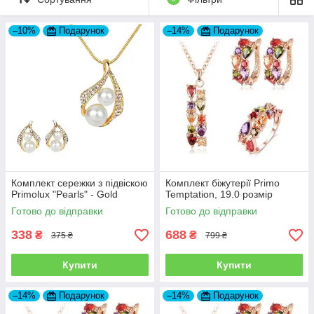
–10%
Подарунок
–14%
Подарунок
Комплект сережки з підвіскою
Комплект біжутерії Primo
Primolux "Pearls" - Gold
Temptation, 19.0 розмір
Готово до відправки
Готово до відправки
338
688
₴
₴
375 ₴
799 ₴
Купити
Купити
–14%
Подарунок
–14%
Подарунок