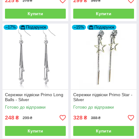
225
299
₴
₴
275 ₴
349 ₴
Купити
Купити
–17%
Подарунок
–15%
Подарунок
Сережки підвіски Primo Long
Сережки підвіски Primo Star -
Balls - Silver
Silver
Готово до відправки
Готово до відправки
248
328
₴
₴
299 ₴
388 ₴
Купити
Купити