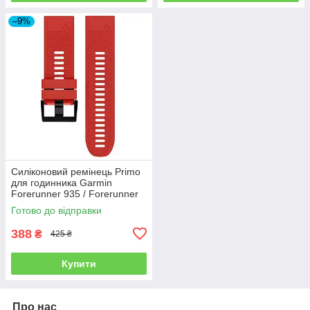
–9%
Силіконовий ремінець Primo
для годинника Garmin
Forerunner 935 / Forerunner
945 - Red
Готово до відправки
388
₴
425 ₴
Купити
Про нас