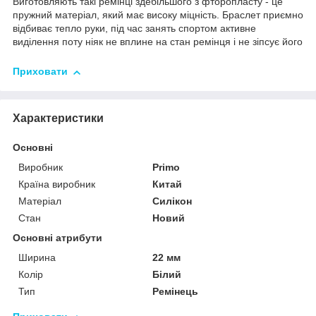
Виготовляють такі ремінці здебільшого з фторопласту - це
пружний матеріал, який має високу міцність. Браслет приємно
відбиває тепло руки, під час занять спортом активне
виділення поту ніяк не вплине на стан ремінця і не зіпсує його
Приховати
Характеристики
Основні
Виробник
Primo
Країна виробник
Китай
Матеріал
Силікон
Стан
Новий
Основні атрибути
Ширина
22 мм
Колір
Білий
Тип
Ремінець