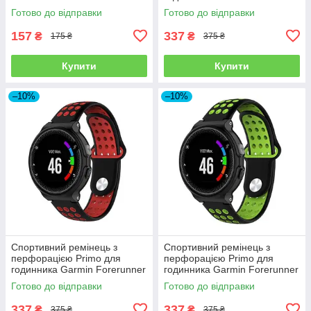
735
/ Approach - Red&Black
Готово до відправки
Готово до відправки
157
337
₴
₴
175 ₴
375 ₴
Купити
Купити
–10%
–10%
Спортивний ремінець з
Спортивний ремінець з
перфорацією Primo для
перфорацією Primo для
годинника Garmin Forerunner
годинника Garmin Forerunner
/ Approach - Black&Red
/ Approach - Black&Green
Готово до відправки
Готово до відправки
337
337
₴
₴
375 ₴
375 ₴