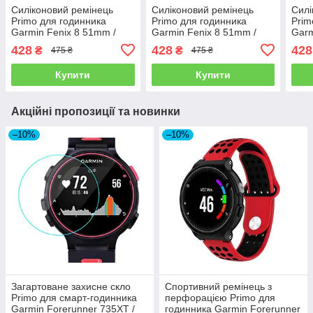
Силіконовий ремінець
Силіконовий ремінець
Силі
Primo для годинника
Primo для годинника
Prim
Garmin Fenix 8 51mm /
Garmin Fenix 8 51mm /
Garm
Fenix 7X / Fenix 7X Pro -
Fenix 7X / Fenix 7X Pro -
Feni
428
428
428
₴
₴
475 ₴
475 ₴
Black
Army Green
Gre
Купити
Купити
Акційні пропозиції та новинки
–10%
–10%
Загартоване захисне скло
Спортивний ремінець з
Primo для смарт-годинника
перфорацією Primo для
Garmin Forerunner 735XT /
годинника Garmin Forerunner