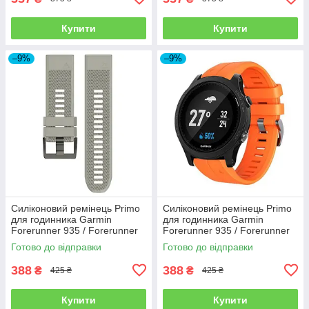
Купити
Купити
–9%
–9%
Силіконовий ремінець Primo
Силіконовий ремінець Primo
для годинника Garmin
для годинника Garmin
Forerunner 935 / Forerunner
Forerunner 935 / Forerunner
945 - Grey
945 - Orange
Готово до відправки
Готово до відправки
388
388
₴
₴
425 ₴
425 ₴
Купити
Купити