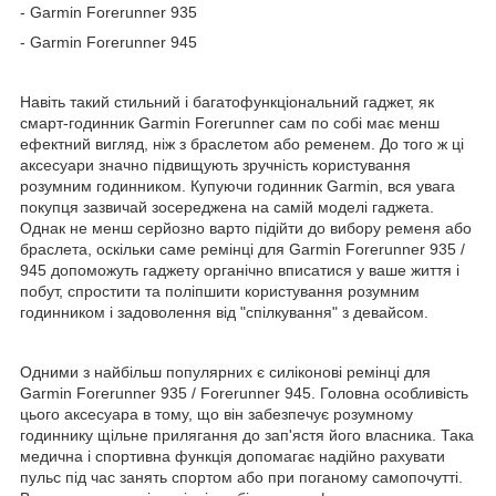
- Garmin Forerunner 935
- Garmin Forerunner 945
Навіть такий стильний і багатофункціональний гаджет, як
смарт-годинник Garmin Forerunner сам по собі має менш
ефектний вигляд, ніж з браслетом або ременем. До того ж ці
аксесуари значно підвищують зручність користування
розумним годинником. Купуючи годинник Garmin, вся увага
покупця зазвичай зосереджена на самій моделі гаджета.
Однак не менш серйозно варто підійти до вибору ременя або
браслета, оскільки саме ремінці для Garmin Forerunner 935 /
945 допоможуть гаджету органічно вписатися у ваше життя і
побут, спростити та поліпшити користування розумним
годинником і задоволення від "спілкування" з девайсом.
Одними з найбільш популярних є силіконові ремінці для
Garmin Forerunner 935 / Forerunner 945. Головна особливість
цього аксесуара в тому, що він забезпечує розумному
годиннику щільне прилягання до зап'ястя його власника. Така
медична і спортивна функція допомагає надійно рахувати
пульс під час занять спортом або при поганому самопочутті.