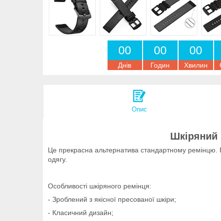
0
0
0
0
0
0
Днів
Годин
Хвилин
Опис
Шкіряний 
Це прекрасна альтернатива стандартному ремінцю. По
одягу.
Особливості шкіряного ремінця:
- Зроблений з якісної пресованої шкіри;
- Класичний дизайн;