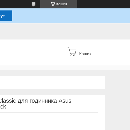
Кошик
Кошик
lassic для годинника Asus
ack