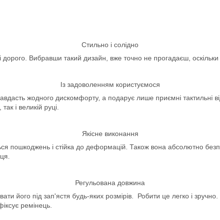
Стильно і солідно
 дорого. Вибравши такий дизайн, вже точно не прогадаєш, оскільки 
Із задоволенням користуємося
 завдасть жодного дискомфорту, а подарує лише приємні тактильні в
так і великій руці.
Якісне виконання
їться пошкоджень і стійка до деформацій. Також вона абсолютно без
ця.
Регульована довжина
вати його під зап'ястя будь-яких розмірів. Робити це легко і зручн
фіксує ремінець.