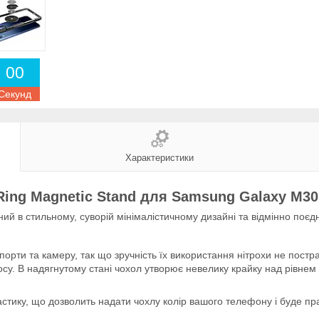
0
0
Секунд
Характеристики
Ring Magnetic Stand для Samsung Galaxy M30
ий в стильному, суворій мінімалістичному дизайні та відмінно поєд
і порти та камеру, так що зручність їх використання нітрохи не пос
носу. В надягнутому стані чохол утворює невелику крайку над рівне
стику, що дозволить надати чохлу колір вашого телефону і буде пр