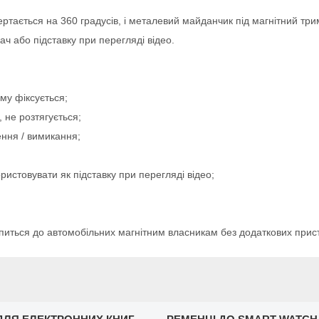
ертається на 360 градусів, і металевий майданчик під магнітний тр
ч або підставку при перегляді відео.
му фіксується;
 не розтягується;
ення / вимикання;
ристовувати як підставку при перегляді відео;
іпиться до автомобільних магнітним власникам без додаткових прис