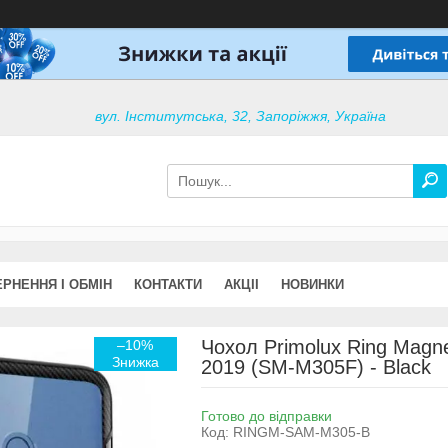
вул. Інститутська, 32, Запоріжжя, Україна
РНЕННЯ І ОБМІН
КОНТАКТИ
АКЦІІ
НОВИНКИ
Чохол Primolux Ring Magn
–10%
2019 (SM-M305F) - Black
Готово до відправки
Код:
RINGM-SAM-M305-B