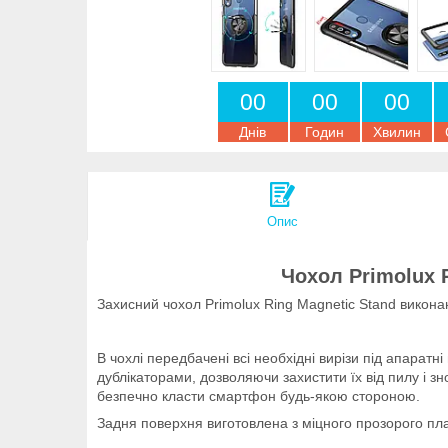
0
0
0
0
0
0
Днів
Годин
Хвилин
Опис
Чохол Primolux 
Захисний чохол Primolux Ring Magnetic Stand виконан
В чохлі передбачені всі необхідні вирізи під апаратн
дублікаторами, дозволяючи захистити їх від пилу і з
безпечно класти смартфон будь-якою стороною.
Задня поверхня виготовлена з міцного прозорого пла