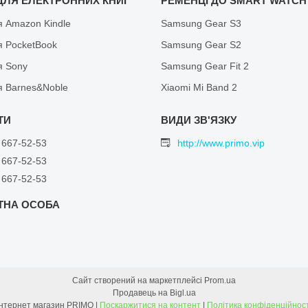
ДЛЯ ЕЛЕКТРОННИХ КНИГ
РЕМЕНЦІ ДО SMART WATCH
я Amazon Kindle
Samsung Gear S3
я PocketBook
Samsung Gear S2
я Sony
Samsung Gear Fit 2
я Barnes&Noble
Xiaomi Mi Band 2
 667-52-53
http://www.primo.vip
 667-52-53
 667-52-53
Сайт створений на маркетплейсі
Prom.ua
Продавець на Bigl.ua
Інтернет магазин PRIMO |
Поскаржитися на контент
|
Політика конфіденційност