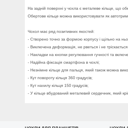
На задній поверхні у чохла є металеве кільце, що об
Обертове кільце можна використовувати як автотрима
Чохол має ряд позитивних якостей:
- Створено точно за формою корпусу і щільно на ньо
- Виключена деформація, не рветься і не тріскається,
- Накладки на кнопки регулювання гучності та включ
- Надійна фіксація смартфона в чохлі;
- Незнімне кільце для пальця, який також можна вико
- Кут повороту кільця 360 градусів;
- Кут нахилу кільця 150 градусів;
- У кільце вбудований металевий сердечник, який кр