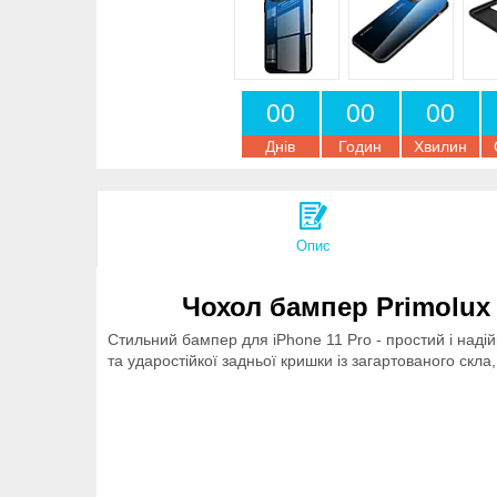
0
0
0
0
0
0
Днів
Годин
Хвилин
Опис
Чохол бампер Primolux 
Стильний бампер для iPhone 11 Pro - простий і наді
та ударостійкої задньої кришки із загартованого скла