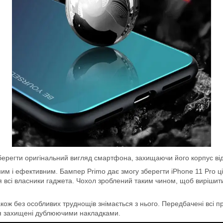
берегти оригінальний вигляд смартфона, захищаючи його корпус від
ьним і ефективним. Бампер Primo дає змогу зберегти iPhone 11 Pro
всі власники гаджета. Чохол зроблений таким чином, щоб вирішити 
ож без особливих труднощів знімається з нього. Передбачені всі пр
ня захищені дублюючими накладками.