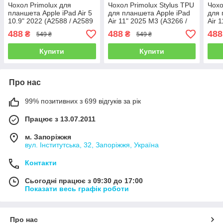
Чохол Primolux для
Чохол Primolux Stylus TPU
Чохо
планшета Apple iPad Air 5
для планшета Apple iPad
для 
10.9" 2022 (A2588 / A2589
Air 11" 2025 M3 (A3266 /
Air 
/ A2591) Stylus TPU - Grey
A3267 / A3270) - Blue
A290
488
488
488
₴
₴
549 ₴
549 ₴
Купити
Купити
Про нас
99% позитивних з 699 відгуків за рік
Працює з 13.07.2011
м. Запоріжжя
вул. Інститутська, 32, Запоріжжя, Україна
Контакти
Сьогодні працює з 09:30 до 17:00
Показати весь графік роботи
Про нас