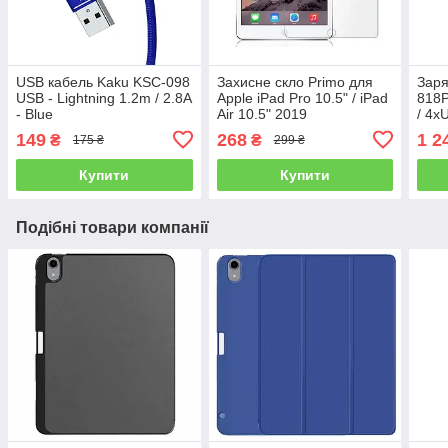
USB кабель Kaku KSC-098
Захисне скло Primo для
Заря
USB - Lightning 1.2m / 2.8A
Apple iPad Pro 10.5" / iPad
818
- Blue
Air 10.5" 2019
/ 4x
безд
149
268
1 2
₴
₴
175 ₴
299 ₴
10W 
Купити
Купити
Подібні товари компанії