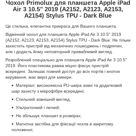
Чохол Primolux для планшета Apple iPad
Air 3 10.5" 2019 (A2152, A2123, A2153,
A2154) Stylus TPU - Dark Blue
Це стильна, елегантна прикраса для Вашого планшета.
Відмінний чохол для планшета Apple iPad Air 3 10.5" 2019
(A2152, A2123, A2153, A2154) Stylus TPU - Dark Blue. Не тільки
захистить пристрій від механічних пошкоджень і подряпин,
але і додасть йому неповторний привабливий вигляд.
Розроблений спеціально для планшета Apple iPad Air 3 10.5"
2019. Його пластикова рамка міцно фіксує пристрій
всередині. Залишає повний доступ до всіх портів і кнопок
керування, має виріз для камери.
Матеріал: високоякісна PU-шкіра зовні та додатковий
шар захисту з мікрофібри всередині;
Стильний зовнішній вигляд;
Ультратонкий і легкий;
Не збільшує планшет в розмірах;
Магнітна застібка для фіксації чохла в закритому
положенні;