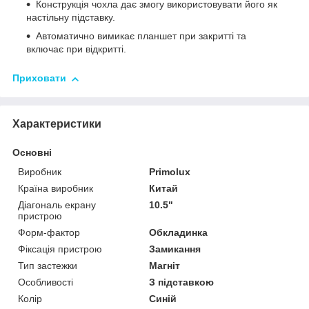
Конструкція чохла дає змогу використовувати його як
настільну підставку.
Автоматично вимикає планшет при закритті та
включає при відкритті.
Приховати
Характеристики
Основні
Виробник
Primolux
Країна виробник
Китай
Діагональ екрану
10.5"
пристрою
Форм-фактор
Обкладинка
Фіксація пристрою
Замикання
Тип застежки
Магніт
Особливості
З підставкою
Колір
Синій