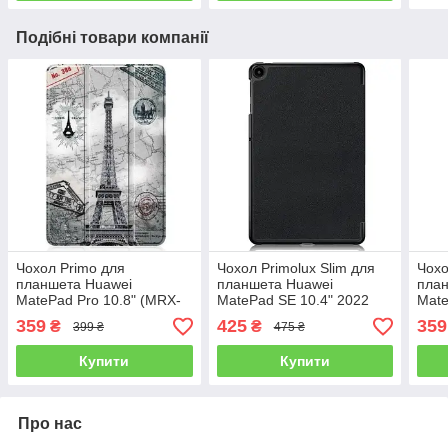
Подібні товари компанії
Чохол Primo для
Чохол Primolux Slim для
Чохо
планшета Huawei
планшета Huawei
пла
MatePad Pro 10.8" (MRX-
MatePad SE 10.4" 2022
Mate
W09 / MRX-W19 / MRX-
(AGS5-L09 / AGS5-W09 /
W09
359
425
359
₴
₴
399 ₴
475 ₴
AL09) Slim - Paris
AGS5-W00) - Black
AL09
Купити
Купити
Про нас