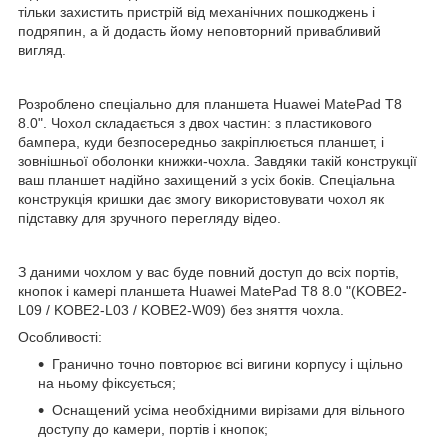
тільки захистить пристрій від механічних пошкоджень і
подряпин, а й додасть йому неповторний привабливий
вигляд.
Розроблено спеціально для планшета Huawei MatePad T8
8.0". Чохол складається з двох частин: з пластикового
бампера, куди безпосередньо закріплюється планшет, і
зовнішньої оболонки книжки-чохла. Завдяки такій конструкції
ваш планшет надійно захищений з усіх боків. Спеціальна
конструкція кришки дає змогу використовувати чохол як
підставку для зручного перегляду відео.
З даними чохлом у вас буде повний доступ до всіх портів,
кнопок і камері планшета Huawei MatePad T8 8.0 "(KOBE2-
L09 / KOBE2-L03 / KOBE2-W09) без зняття чохла.
Особливості:
Гранично точно повторює всі вигини корпусу і щільно
на ньому фіксується;
Оснащений усіма необхідними вирізами для вільного
доступу до камери, портів і кнопок;