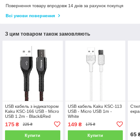
Повернення товару впродовж 14 днів за рахунок покупця
Всі умови повернення
З цим товаром також замовляють
USB кабель з індикатором
USB кабель Kaku KSC-113
Стил
Kaku KSC-166 USB - Micro
USB - Micro USB 1m -
екра
USB 1.2m - Black&Red
White
175
149
₴
₴
225 ₴
175 ₴
65
Купити
Купити