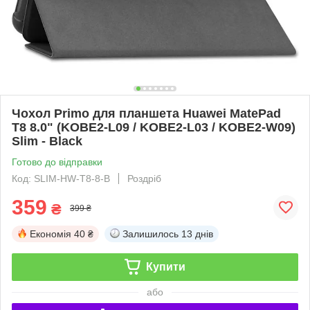
Чохол Primo для планшета Huawei MatePad
T8 8.0" (KOBE2-L09 / KOBE2-L03 / KOBE2-W09)
Slim - Black
Готово до відправки
Код: SLIM-HW-T8-8-B
Роздріб
359
₴
399 ₴
Економія
40 ₴
Залишилось
13 днів
Купити
або