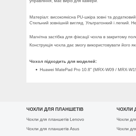
управління, має виріз для камери.
Матеріал: високоякісна PU-шкіра зовні та додатковий
Стильний зовнішній вигляд. Ультратонкий і легкий.
Не
Магнітна застібка для фіксації чохла в закритому пол
Конструкція чохла дає змогу використовувати його як 
Чохол підходить для моделей:
Huawei MatePad Pro 10.8" (MRX-W09 / MRX-W19
ЧОХЛИ ДЛЯ ПЛАНШЕТІВ
ЧОХЛИ 
Чохли для планшетів Lenovo
Чохли дл
Чохли для планшетів Asus
Чохли дл