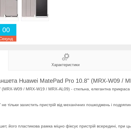
0
0
Секунд
Характеристики
аншета Huawei MatePad Pro 10.8" (MRX-W09 / 
" (MRX-W09 / MRX-W19 / MRX-AL09) - стильна, елегантна прикраса
не тільки захистить пристрій від механічних пошкоджень і подряпи
т, його пластикова рамка міцно фіксує пристрій всередині, при цьо