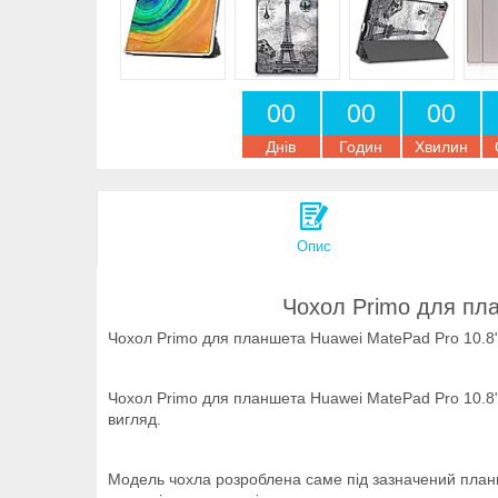
0
0
0
0
0
0
Днів
Годин
Хвилин
Опис
Чохол Primo для пл
Чохол Primo для планшета Huawei MatePad Pro 10.8
Чохол Primo для планшета Huawei MatePad Pro 10.8" 
вигляд.
Модель чохла розроблена саме під зазначений планше