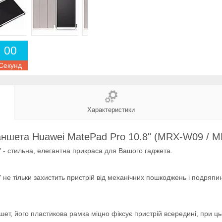
0
0
Секунд
Характеристики
аншета Huawei MatePad Pro 10.8" (MRX-W09 / 
 - стильна, елегантна прикраса для Вашого гаджета.
не тільки захистить пристрій від механічних пошкоджень і подряпи
т, його пластикова рамка міцно фіксує пристрій всередині, при цьо