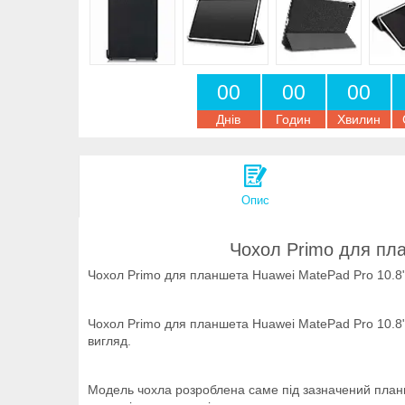
0
0
0
0
0
0
Днів
Годин
Хвилин
Опис
Чохол Primo для пл
Чохол Primo для планшета Huawei MatePad Pro 10.8"
Чохол Primo для планшета Huawei MatePad Pro 10.8" 
вигляд.
Модель чохла розроблена саме під зазначений планше