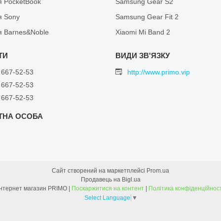
я PocketBook
Samsung Gear S2
я Sony
Samsung Gear Fit 2
я Barnes&Noble
Xiaomi Mi Band 2
 667-52-53
http://www.primo.vip
 667-52-53
 667-52-53
Сайт створений на маркетплейсі
Prom.ua
Продавець на Bigl.ua
Інтернет магазин PRIMO |
Поскаржитися на контент
|
Політика конфіденційност
Select Language
▼