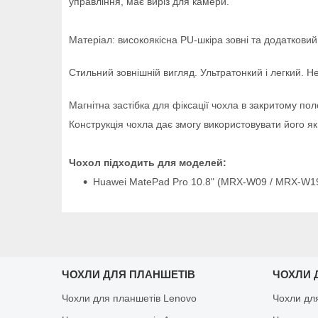
управління, має виріз для камери.
Матеріал: високоякісна PU-шкіра зовні та додатковий
Стильний зовнішній вигляд. Ультратонкий і легкий.
Не
Магнітна застібка для фіксації чохла в закритому пол
Конструкція чохла дає змогу використовувати його як 
Чохол підходить для моделей:
Huawei MatePad Pro 10.8" (MRX-W09 / MRX-W1
ЧОХЛИ ДЛЯ ПЛАНШЕТІВ
ЧОХЛИ 
Чохли для планшетів Lenovo
Чохли дл