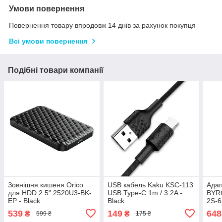
Умови повернення
Повернення товару впродовж 14 днів за рахунок покупця
Всі умови повернення
Подібні товари компанії
Зовнішня кишеня Orico
USB кабель Kaku KSC-113
Адап
для HDD 2.5" 2520U3-BK-
USB Type-C 1m / 3.2A -
BYRC
EP - Black
Black
2S-6
QC3.
539
149
648
₴
₴
599 ₴
175 ₴