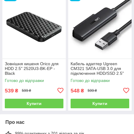
Зовнішня кишеня Orico для
Кабель адаптер Ugreen
HDD 2.5" 2520U3-BK-EP -
CM321 SATA-USB 3.0 для
Black
підключення HDD/SSD 2.5"
дисків - Black
Готово до відправки
Готово до відправки
539
548
₴
₴
599 ₴
599 ₴
Купити
Купити
Про нас
99% позитивних з 701 відгука за рік