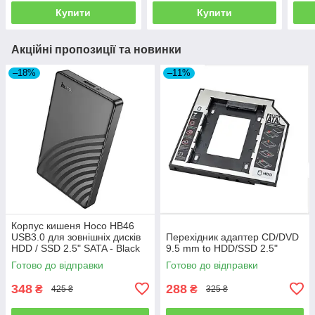
Купити
Купити
Акційні пропозиції та новинки
–18%
–11%
Корпус кишеня Hoco HB46
USB3.0 для зовнішніх дисків
Перехідник адаптер CD/DVD
HDD / SSD 2.5" SATA - Black
9.5 mm to HDD/SSD 2.5"
Готово до відправки
Готово до відправки
348
288
₴
₴
425 ₴
325 ₴