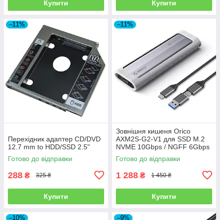
Купити
Купити
–11%
–11%
Зовнішня кишеня Orico
Перехідник адаптер CD/DVD
AXM2S-G2-V1 для SSD M.2
12.7 mm to HDD/SSD 2.5"
NVME 10Gbps / NGFF 6Gbps
Type-C/USB - Gray
Готово до відправки
Готово до відправки
288
1 288
₴
₴
325 ₴
1 450 ₴
Купити
Купити
–10%
–9%