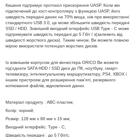
Кишеня підтримує протокол прискорення UASP. Коли він
підключений до хост-контроллеру з функцією UASP, його
швидкість передачі даних на 70% вища, ніж при використанні
стандартного USB 3.0, це може збільшити швидкість передачі
SSD / HDD. Зовнішній вихідний інтерфейс USB Type - C може
підтримувати швидкість передачі до 5 Гбіт / з(залежить від
швидкості жорсткого диска). Таким чином, Ви можете повною
мірою використати потенціал жорстких дисків.
Із зовнішнім корпусом для вінчестера ORICO Ви можете
під'єднати SATA HDD / SSD диск до ПК, ноутбуку, смарт-
телевизору, інтелектуальному маршрутизатору, PS4, XBOX і
іншим пристроям для розширення пам'яті, резервного
копіювання файлів, відновлення даних.
Матеріал продукту : АВС-пластик;
Колір: чорний;
Розмір: 128 мм x 80 мм x 15 мм;
Вихідний інтерфейс: Type - C;
Швидкість передачі : до 5 Гбіт/c;