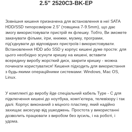
2.5" 2520C3-BK-EP
Зовнішня кишеня призначена для встановлення в неї SATA
HDD/SSD типорозміром 2.5" (товщина 7-9.5mm), що дає
змогу використовувати пристрій як флешку. Тобто, Ви зможете
закачувати фільми, ігри, книжки, музику, програми,
під'єднувати до відповідних пристроїв і використовувати.
Встановлення HDD або SSD у корпус кишені дуже просте: для
цього необхідно зсунути кришку на кишені, вставити
всередину виробу жорсткий диск, закрити кришку - можна
починати користуватися! Кишеня підходить для використання
з будь-якими операційними системами: Windows, Mac OS,
Linux.
У комплекті до виробу йде спеціальний кабель Type - C для
підключення кишені до ноутбука, комп'ютера, телевізору і так
далі. Корпус виконаний з міцного пластику, який надійно
захищає аксесуар від ушкоджень. Простота у використанні
дозволить працювати з виробом без зусиль, і на роботі, і
удома.