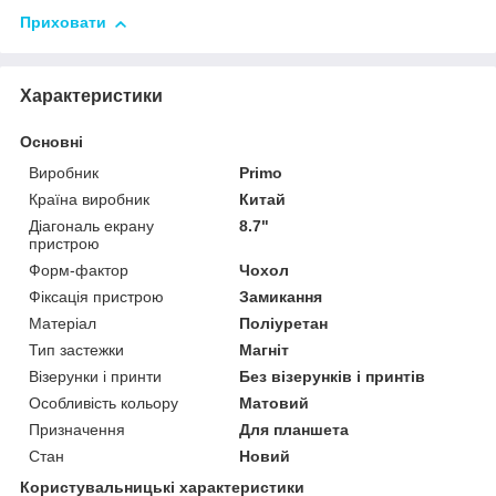
Приховати
Характеристики
Основні
Виробник
Primo
Країна виробник
Китай
Діагональ екрану
8.7"
пристрою
Форм-фактор
Чохол
Фіксація пристрою
Замикання
Матеріал
Поліуретан
Тип застежки
Магніт
Візерунки і принти
Без візерунків і принтів
Особливість кольору
Матовий
Призначення
Для планшета
Стан
Новий
Користувальницькі характеристики