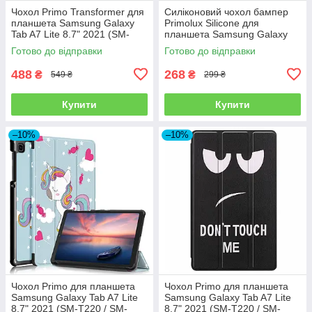
Чохол Primo Transformer для
Силіконовий чохол бампер
планшета Samsung Galaxy
Primolux Silicone для
Tab A7 Lite 8.7" 2021 (SM-
планшета Samsung Galaxy
T220 / SM-T225 ) - Black
Tab A7 Lite 8.7" 2021 (SM-
Готово до відправки
Готово до відправки
T220 / SM-T225) - Clear
488
268
₴
₴
549 ₴
299 ₴
Купити
Купити
–10%
–10%
Чохол Primo для планшета
Чохол Primo для планшета
Samsung Galaxy Tab A7 Lite
Samsung Galaxy Tab A7 Lite
8.7" 2021 (SM-T220 / SM-
8.7" 2021 (SM-T220 / SM-