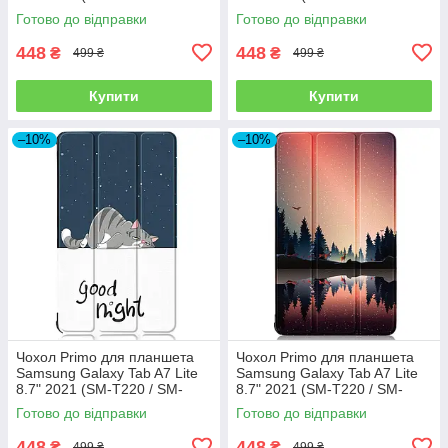
T225 ) Slim - Unicorn
T225 ) Slim - Don`t Touch
Готово до відправки
Готово до відправки
448
448
₴
₴
499 ₴
499 ₴
Купити
Купити
–10%
–10%
Чохол Primo для планшета
Чохол Primo для планшета
Samsung Galaxy Tab A7 Lite
Samsung Galaxy Tab A7 Lite
8.7" 2021 (SM-T220 / SM-
8.7" 2021 (SM-T220 / SM-
T225 ) Slim - Good Night
T225 ) Slim - Nature
Готово до відправки
Готово до відправки
448
448
₴
₴
499 ₴
499 ₴