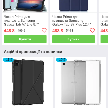
Чохол Primo для
Чохол Primo для
Чохо
планшета Samsung
планшета Samsung
пла
Galaxy Tab A7 Lite 8.7"
Galaxy Tab S7 Plus 12.4"
Gala
2021 (SM-T220 / SM-T225
(SM-T970 / SM-T975) Slim
2021
448
488
448
₴
₴
499 ₴
549 ₴
) Slim - Unicorn
- Dark Blue
) Sl
Купити
Купити
Акційні пропозиції та новинки
–11%
–10%