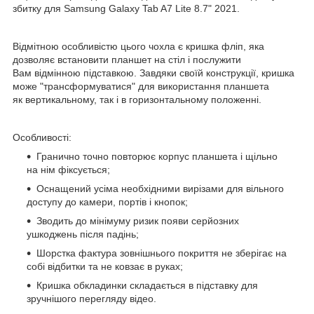
збитку для Samsung Galaxy Tab A7 Lite 8.7" 2021.
Відмітною особливістю цього чохла є кришка фліп, яка
дозволяє встановити планшет на стіл і послужити
Вам відмінною підставкою. Завдяки своїй конструкції, кришка
може "трансформуватися" для використання планшета
як вертикальному, так і в горизонтальному положенні.
Особливості:
Гранично точно повторює корпус планшета і щільно
на нім фіксується;
Оснащений усіма необхідними вирізами для вільного
доступу до камери, портів і кнопок;
Зводить до мінімуму ризик появи серйозних
ушкоджень після падінь;
Шорстка фактура зовнішнього покриття не зберігає на
собі відбитки та не ковзає в руках;
Кришка обкладинки складається в підставку для
зручнішого перегляду відео.