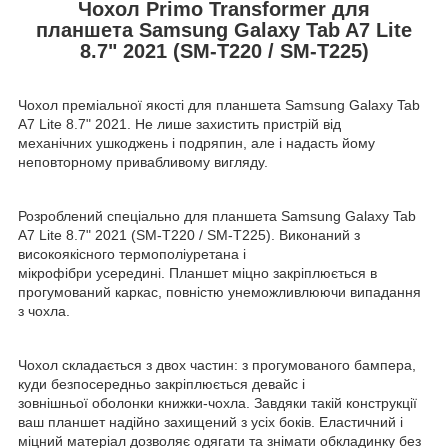
Чохол Primo Transformer для
планшета Samsung Galaxy Tab A7 Lite
8.7" 2021 (SM-T220 / SM-T225)
Чохол преміальної якості для планшета Samsung Galaxy Tab
A7 Lite 8.7" 2021. Не лише захистить пристрій від
механічних ушкоджень і подряпин, але і надасть йому
неповторному привабливому вигляду.
Розроблений спеціально для планшета Samsung Galaxy Tab
A7 Lite 8.7" 2021 (SM-T220 / SM-T225). Виконаний з
високоякісного термополіуретана і
мікрофібри усередині. Планшет міцно закріплюється в
прогумований каркас, повністю унеможливлюючи випадання
з чохла.
Чохол складається з двох частин: з прогумованого бампера,
куди безпосередньо закріплюється девайс і
зовнішньої оболонки книжки-чохла. Завдяки такій конструкції
ваш планшет надійно захищений з усіх боків. Еластичний і
міцний матеріал дозволяє одягати та знімати обкладинку без