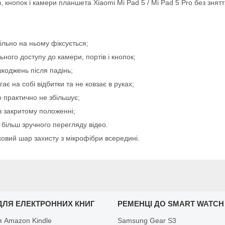
, кнопок і камери планшета Xiaomi Mi Pad 5 / Mi Pad 5 Pro без знятт
ільно на ньому фіксується;
ного доступу до камери, портів і кнопок;
коджень після падінь;
є на собі відбитки та не ковзає в руках;
 практично не збільшує;
в закритому положенні;
 більш зручного перегляду відео.
ковий шар захисту з мікрофібри всередині.
ДЛЯ ЕЛЕКТРОННИХ КНИГ
РЕМЕНЦІ ДО SMART WATCH
я Amazon Kindle
Samsung Gear S3