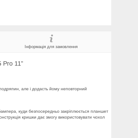
Інформація для замовлення
 Pro 11"
і подряпин, але і додасть йому неповторний
о бампера, куди безпосередньо закріплюється планшет
конструкція кришки дає змогу використовувати чохол