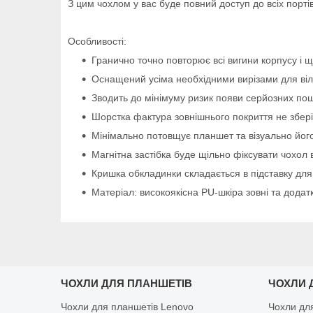
З цим чохлом у вас буде повний доступ до всіх портів
Особливості:
Гранично точно повторює всі вигини корпусу і щ
Оснащений усіма необхідними вирізами для віль
Зводить до мінімуму ризик появи серйозних пош
Шорстка фактура зовнішнього покриття не зберіга
Мінімально потовщує планшет та візуально його
Магнітна застібка буде щільно фіксувати чохол 
Кришка обкладинки складається в підставку для
Матеріал: високоякісна PU-шкіра зовні та додат
ЧОХЛИ ДЛЯ ПЛАНШЕТІВ
ЧОХЛИ 
Чохли для планшетів Lenovo
Чохли дл