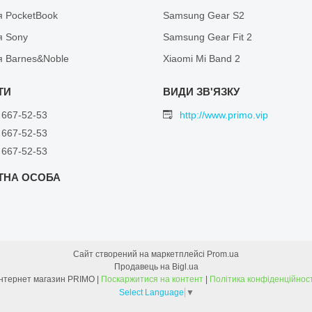
я PocketBook
Samsung Gear S2
я Sony
Samsung Gear Fit 2
я Barnes&Noble
Xiaomi Mi Band 2
 667-52-53
http://www.primo.vip
 667-52-53
 667-52-53
Сайт створений на маркетплейсі
Prom.ua
Продавець на Bigl.ua
Інтернет магазин PRIMO |
Поскаржитися на контент
|
Політика конфіденційност
Select Language
▼