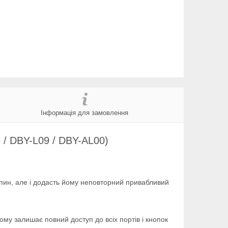
Інформація для замовлення
 / DBY-L09 / DBY-AL00)
япин, але і додасть йому неповторний привабливий
му залишає повний доступ до всіх портів і кнопок