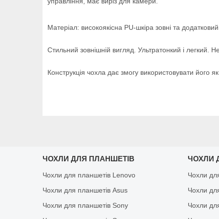
управління, має виріз для камери.
Матеріал: високоякісна PU-шкіра зовні та додатковий
Стильний зовнішній вигляд. Ультратонкий і легкий.
Не
Конструкція чохла дає змогу використовувати його як 
ЧОХЛИ ДЛЯ ПЛАНШЕТІВ
ЧОХЛИ 
Чохли для планшетів Lenovo
Чохли дл
Чохли для планшетів Asus
Чохли дл
Чохли для планшетів Sony
Чохли дл