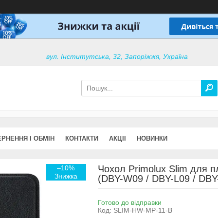
вул. Інститутська, 32, Запоріжжя, Україна
РНЕННЯ І ОБМІН
КОНТАКТИ
АКЦІІ
НОВИНКИ
Чохол Primolux Slim для 
–10%
(DBY-W09 / DBY-L09 / DBY-
Готово до відправки
Код:
SLIM-HW-MP-11-B