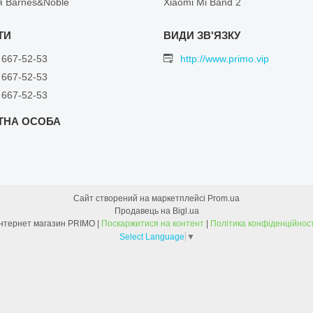
я Barnes&Noble
Xiaomi Mi Band 2
 667-52-53
http://www.primo.vip
 667-52-53
 667-52-53
Сайт створений на маркетплейсі
Prom.ua
Продавець на Bigl.ua
Інтернет магазин PRIMO |
Поскаржитися на контент
|
Політика конфіденційност
Select Language
▼