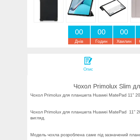
0
0
0
0
0
0
Днів
Годин
Хвилин
Опис
Чохол Primolux Slim д
Чохол Primolux для планшета Huawei MatePad 11" 20
Чохол Primolux для планшета Huawei MatePad 11" 20
вигляд.
Модель чохла розроблена саме під зазначений планше