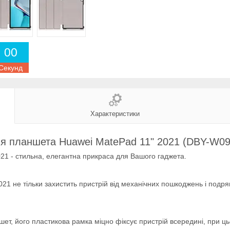
0
0
Секунд
Характеристики
ля планшета Huawei MatePad 11" 2021 (DBY-W09
21 - стильна, елегантна прикраса для Вашого гаджета.
21 не тільки захистить пристрій від механічних пошкоджень і подр
т, його пластикова рамка міцно фіксує пристрій всередині, при цьо