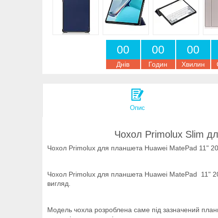
0
0
0
0
0
0
Днів
Годин
Хвилин
Опис
Чохол Primolux Slim д
Чохол Primolux для планшета Huawei MatePad 11" 20
Чохол Primolux для планшета Huawei MatePad 11" 20
вигляд.
Модель чохла розроблена саме під зазначений планше