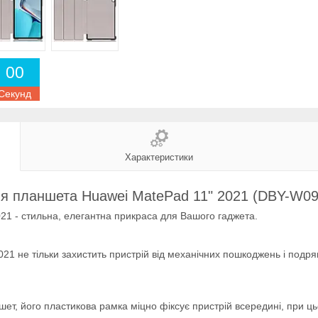
0
0
Секунд
Характеристики
ля планшета Huawei MatePad 11" 2021 (DBY-W09
21 - стильна, елегантна прикраса для Вашого гаджета.
21 не тільки захистить пристрій від механічних пошкоджень і подр
т, його пластикова рамка міцно фіксує пристрій всередині, при цьо