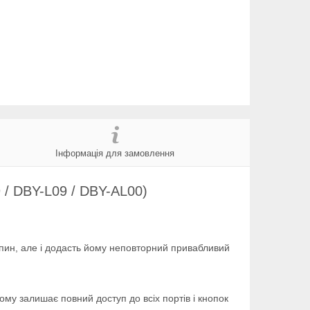
Інформація для замовлення
 / DBY-L09 / DBY-AL00)
япин, але і додасть йому неповторний привабливий
му залишає повний доступ до всіх портів і кнопок