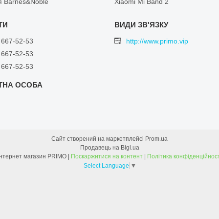
я Barnes&Noble
Xiaomi Mi Band 2
 667-52-53
http://www.primo.vip
 667-52-53
 667-52-53
Сайт створений на маркетплейсі
Prom.ua
Продавець на Bigl.ua
Інтернет магазин PRIMO |
Поскаржитися на контент
|
Політика конфіденційност
Select Language
▼