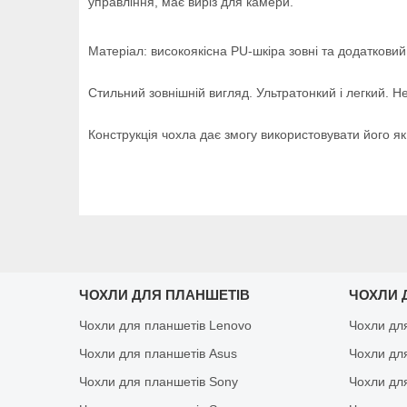
управління, має виріз для камери.
Матеріал: високоякісна PU-шкіра зовні та додатковий
Стильний зовнішній вигляд. Ультратонкий і легкий.
Не
Конструкція чохла дає змогу використовувати його як 
ЧОХЛИ ДЛЯ ПЛАНШЕТІВ
ЧОХЛИ 
Чохли для планшетів Lenovo
Чохли дл
Чохли для планшетів Asus
Чохли дл
Чохли для планшетів Sony
Чохли дл