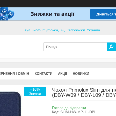
вул. Інститутська, 32, Запоріжжя, Україна
РНЕННЯ І ОБМІН
КОНТАКТИ
АКЦІІ
НОВИНКИ
Чохол Primolux Slim для 
–10%
(DBY-W09 / DBY-L09 / DBY-
Готово до відправки
Код:
SLIM-HW-MP-11-DBL