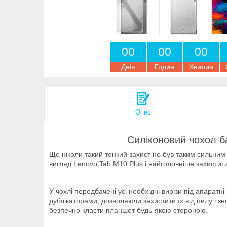
0
0
0
0
0
0
Днів
Годин
Хвилин
Опис
Силіконовий чохол б
Ще ніколи такий тонкий захист не був таким сильним
вигляд Lenovo Tab M10 Plus і найголовніше захистит
У чохлі передбачені усі необхідні вирізи під апарат
дублікаторами, дозволяючи захистити їх від пилу і з
безпечно класти планшет будь-якою стороною.