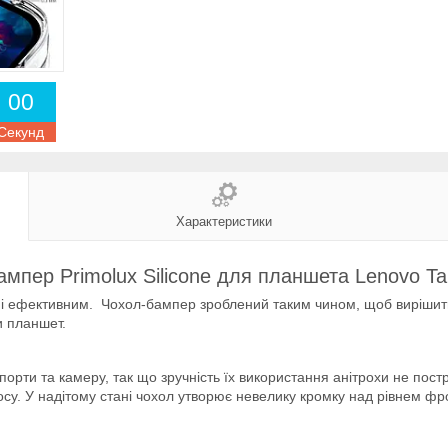
0
0
Секунд
Характеристики
ампер Primolux Silicone для планшета Lenovo Ta
 і ефективним. Чохол-бампер зроблений таким чином, щоб вирішити 
и планшет.
ні порти та камеру, так що зручність їх використання анітрохи не по
носу. У надітому стані чохол утворює невелику кромку над рівнем ф