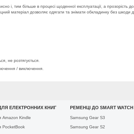
сно і, тим більше в процесі щоденної експлуатації, а прозорість д
цний матеріал дозволяє одягати та знімати обкладинку без шкоди д
ся, не розтягується.
лючення / виключення.
ДЛЯ ЕЛЕКТРОННИХ КНИГ
РЕМЕНЦІ ДО SMART WATCH
я Amazon Kindle
Samsung Gear S3
я PocketBook
Samsung Gear S2