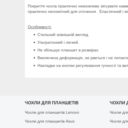
Покриття чохла практично неможливо зіпсувати навми
практично непомітний для оточення. Еластичний і мі
Особливості:
Стильний зовнішній вигляд.
Ультратонкий і легкий.
Не збільшує планшет в розмірах.
Виключена деформація, не рветься і не лопаєть
Накладки на кнопки регулювання гучності та вк
ЧОХЛИ ДЛЯ ПЛАНШЕТІВ
ЧОХЛИ 
Чохли для планшетів Lenovo
Чохли дл
Чохли для планшетів Asus
Чохли дл