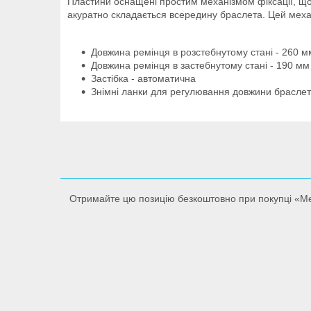
Пластини оснащені простим механізмом фіксації, що 
акуратно складається всередину браслета. Цей механ
Довжина ремінця в розстебнутому стані - 260 м
Довжина ремінця в застебнутому стані - 190 мм
Застібка - автоматична
Знімні ланки для регулювання довжини браслет
Отримайте цю позицію безкоштовно при покупці «Ме