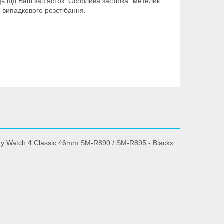
ь під Ваш зап'ясток. Особлива застібка "метелик"
 випадкового розстібання.
y Watch 4 Classic 46mm SM-R890 / SM-R895 - Black»