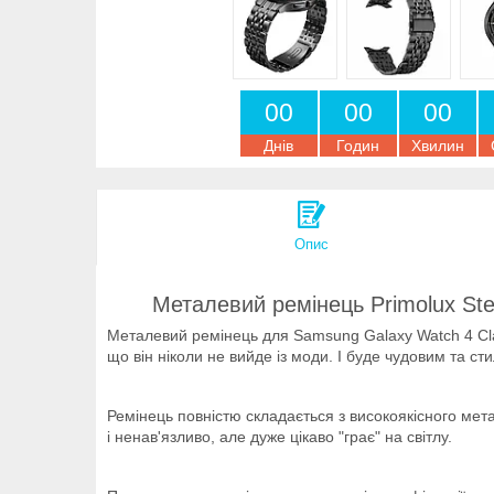
0
0
0
0
0
0
Днів
Годин
Хвилин
Опис
Металевий ремінець Primolux St
Металевий ремінець для Samsung Galaxy Watch 4 Cla
що він ніколи не вийде із моди. І буде чудовим та
Ремінець повністю складається з високоякісного мет
і ненав'язливо, але дуже цікаво "грає" на світлу.