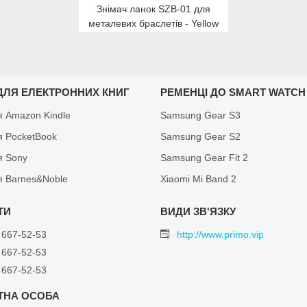
Знімач ланок SZB-01 для
металевих браслетів - Yellow
ДЛЯ ЕЛЕКТРОННИХ КНИГ
РЕМЕНЦІ ДО SMART WATCH
я Amazon Kindle
Samsung Gear S3
я PocketBook
Samsung Gear S2
я Sony
Samsung Gear Fit 2
я Barnes&Noble
Xiaomi Mi Band 2
 667-52-53
http://www.primo.vip
 667-52-53
 667-52-53