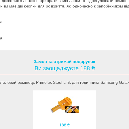
дозволяє з легкістю прибрати зайві ланки та відрегулювати ремінец
ізм має дві кнопки для розкриття, які одночасно є запобіжником від
м
а.
Замов та отримай подарунок
Ви заощаджуєте 188 ₴
талевий ремінець Primolux Steel Link для годинника Samsung Galax
188 ₴