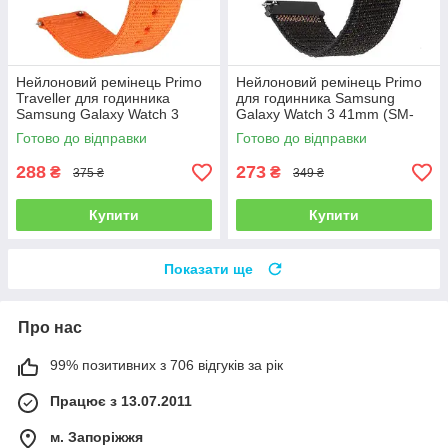
Нейлоновий ремінець Primo
Нейлоновий ремінець Primo
Traveller для годинника
для годинника Samsung
Samsung Galaxy Watch 3
Galaxy Watch 3 41mm (SM-
41mm (SM-R850) - Orange
R850) - Black
Готово до відправки
Готово до відправки
288
273
₴
₴
375 ₴
349 ₴
Купити
Купити
Показати ще
Про нас
99% позитивних з 706 відгуків за рік
Працює з 13.07.2011
м. Запоріжжя