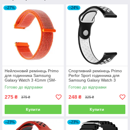
–27%
–24%
Нейлоновий ремінець Primo
Спортивний ремінець Primo
для годинника Samsung
Perfor Sport годинника для
Galaxy Watch 3 41mm (SM-
Samsung Galaxy Watch 3
R850) - Orange
41mm (SM-R850) -
Готово до відправки
Готово до відправки
Black&White
275
248
₴
₴
375 ₴
325 ₴
Купити
Купити
–23%
–23%