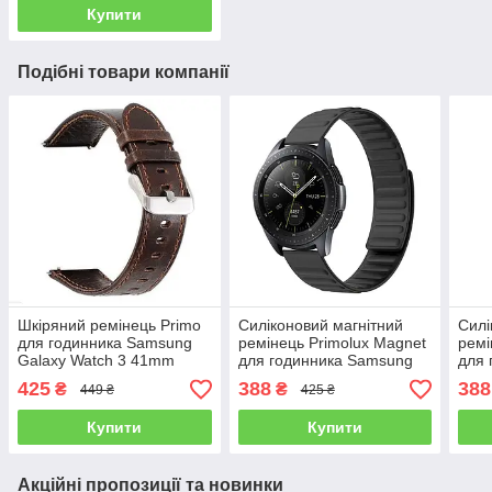
Купити
Подібні товари компанії
Шкіряний ремінець Primo
Силіконовий магнітний
Силі
для годинника Samsung
ремінець Primolux Magnet
ремі
Galaxy Watch 3 41mm
для годинника Samsung
для 
(SM-R850) - Dark Brown
Galaxy Watch 42 mm SM-
Gala
425
388
388
₴
₴
449 ₴
425 ₴
R810 - Black
R840
Купити
Купити
Акційні пропозиції та новинки