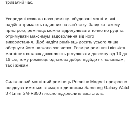
тривалий час.
Усередині кожного паза ремінця вбудовані магніти, які
надійно тримають годинник на зап'ястку. Завдяки такому
пристрою, ремінець можна відрегулювати точно по руці та
отримувати максимум задоволення від його
використання. Щоб надіти ремінець досить усього лише
обернути його навколо зап'ястка. Розміри ремінця і кількість
магнітних вставок дозволяють регулювати довжину від 13 до
19 см, тому ремінець однаково добре підійде як чоловікам,
так і жінкам.
Силіконовий магнітний ремінець Primolux Magnet прекрасно
поєднуватиметься зі смартгодинником Samsung Galaxy Watch
3 41mm SM-R850 і якісно підкреслить ваш стиль.