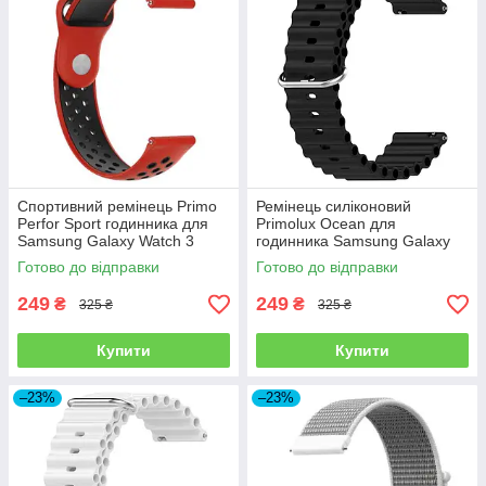
Спортивний ремінець Primo
Ремінець силіконовий
Perfor Sport годинника для
Primolux Ocean для
Samsung Galaxy Watch 3
годинника Samsung Galaxy
41mm (SM-R850) - Red&Black
Watch 3 41mm SM-R850 -
Готово до відправки
Готово до відправки
Black
249
249
₴
₴
325 ₴
325 ₴
Купити
Купити
–23%
–23%