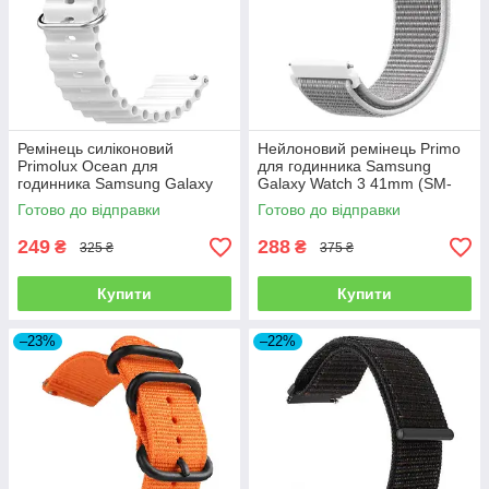
Ремінець силіконовий
Нейлоновий ремінець Primo
Primolux Ocean для
для годинника Samsung
годинника Samsung Galaxy
Galaxy Watch 3 41mm (SM-
Watch 3 41mm SM-R850 -
R850) - White
Готово до відправки
Готово до відправки
White
249
288
₴
₴
325 ₴
375 ₴
Купити
Купити
–23%
–22%