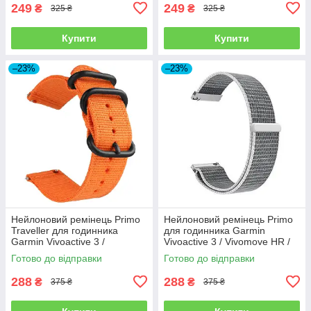
249
249
₴
₴
325 ₴
325 ₴
Купити
Купити
–23%
–23%
Нейлоновий ремінець Primo
Нейлоновий ремінець Primo
Traveller для годинника
для годинника Garmin
Garmin Vivoactive 3 /
Vivoactive 3 / Vivomove HR /
Vivomove HR / Forerunner
Forerunner 245/645 - White
Готово до відправки
Готово до відправки
245/645 - Orange
288
288
₴
₴
375 ₴
375 ₴