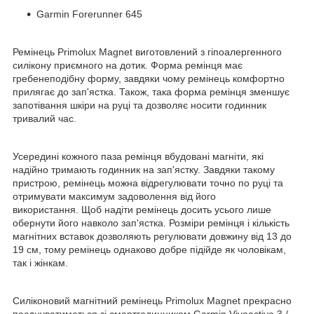
Garmin Forerunner 645
Ремінець Primolux Magnet виготовлений з гіпоалергенного
силікону приємного на дотик. Форма ремінця має
гребенеподібну форму, завдяки чому ремінець комфортно
прилягає до зап'ястка. Також, така форма ремінця зменшує
запотівання шкіри на руці та дозволяє носити годинник
тривалий час.
Усередині кожного паза ремінця вбудовані магніти, які
надійно тримають годинник на зап'ястку. Завдяки такому
пристрою, ремінець можна відрегулювати точно по руці та
отримувати максимум задоволення від його
використання. Щоб надіти ремінець досить усього лише
обернути його навколо зап'ястка. Розміри ремінця і кількість
магнітних вставок дозволяють регулювати довжину від 13 до
19 см, тому ремінець однаково добре підійде як чоловікам,
так і жінкам.
Силіконовий магнітний ремінець Primolux Magnet прекрасно