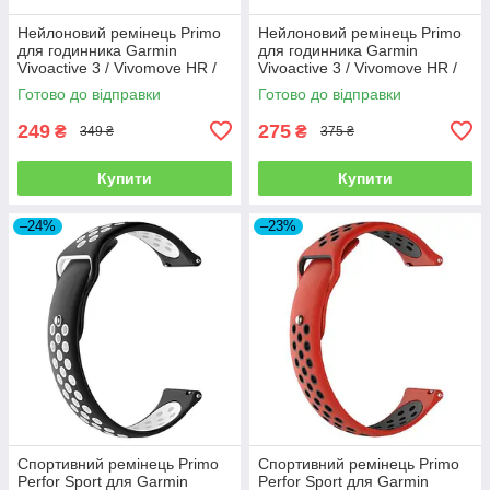
Нейлоновий ремінець Primo
Нейлоновий ремінець Primo
для годинника Garmin
для годинника Garmin
Vivoactive 3 / Vivomove HR /
Vivoactive 3 / Vivomove HR /
Forerunner 245/645 - Neon
Forerunner 245/645 - Orange
Готово до відправки
Готово до відправки
Red
249
275
₴
₴
349 ₴
375 ₴
Купити
Купити
–24%
–23%
Спортивний ремінець Primo
Спортивний ремінець Primo
Perfor Sport для Garmin
Perfor Sport для Garmin