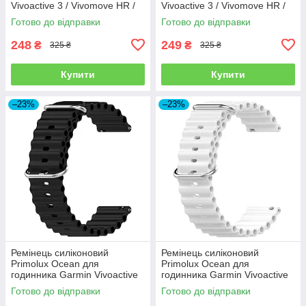
Vivoactive 3 / Vivomove HR /
Vivoactive 3 / Vivomove HR /
Forerunner 245/645 -
Forerunner 245/645 -
Готово до відправки
Готово до відправки
Black&White
Red&Black
248
249
₴
₴
325 ₴
325 ₴
Купити
Купити
–23%
–23%
Ремінець силіконовий
Ремінець силіконовий
Primolux Ocean для
Primolux Ocean для
годинника Garmin Vivoactive
годинника Garmin Vivoactive
3 / Vivomove HR / Forerunner
3 / Vivomove HR / Forerunner
Готово до відправки
Готово до відправки
- Black
- White