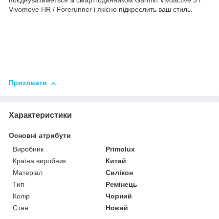
поєднуватиметься зі смартгодинником Garmin Vivoactive 3 /
Vivomove HR / Forerunner і якісно підкреслить ваш стиль.
Приховати
Характеристики
Основні атрибути
Виробник
Primolux
Країна виробник
Китай
Матеріал
Силікон
Тип
Ремінець
Колір
Чорний
Стан
Новий