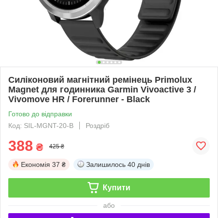
Силіконовий магнітний ремінець Primolux
Magnet для годинника Garmin Vivoactive 3 /
Vivomove HR / Forerunner - Black
Готово до відправки
Код: SIL-MGNT-20-B
Роздріб
388
₴
425 ₴
Економія
37 ₴
Залишилось
40 днів
Купити
або