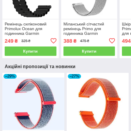
Ремінець силіконовий
Міланський сітчастий
Шкір
Primolux Ocean для
ремінець Primo для
Prim
годинника Garmin
годинника Garmin
для 
Vivoactive 3 / Vivomove HR
Vivoactive 3 / Vivomove HR
Vivo
249
388
494
₴
₴
325 ₴
475 ₴
/ Forerunner - Black
/ Forerunner 245/645 -
- Bla
Silver
Купити
Купити
Акційні пропозиції та новинки
–29%
–27%