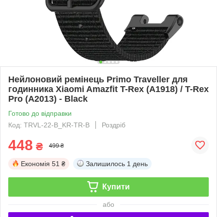
Нейлоновий ремінець Primo Traveller для
годинника Xiaomi Amazfit T-Rex (A1918) / T-Rex
Pro (A2013) - Black
Готово до відправки
Код: TRVL-22-B_KR-TR-B
Роздріб
448
₴
499 ₴
Економія
51 ₴
Залишилось
1 день
Купити
або