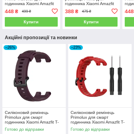
годинника Xiaomi Amazfit
годинника Xiaomi Amazfit
годи
T-Rex (A1918) / T-Rex Pro
T-Rex (A1918) / T-Rex Pro
T-Re
448
388
448
₴
₴
499 ₴
475 ₴
(A2013) - Black&Grey
(A2013) - Silver
(A20
Купити
Купити
Акційні пропозиції та новинки
–26%
–23%
Силіконовий ремінець
Силіконовий ремінець
Primolux для смарт
Primolux для смарт
годинника Xiaomi Amazfit T-
годинника Xiaomi Amazfit T-
Rex (A1918) / T-Rex Pro
Rex A1918 / T-Rex Pro A2013
Готово до відправки
Готово до відправки
(A2013) - Purple
- Red