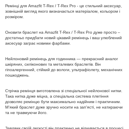
Ремінці для Amazfit T-Rex / T-Rex Pro - це стильний аксесуар,
зовнішній вигляд якого визначається матеріалом, кольором і
розміром.
Оновити браслет на Amazfit T-Rex / T-Rex Pro дуже просто –
достатньо придбати новий цікавий ремінець і ваш улюблений
аксесуар заграє новими фарбами.
Нейлоновий ремінець для годинника — прекрасний аналог
шкіряних, силіконових та металевих браслетів. Він
гіпоалергенний, стійкий до вологи, ультрафіолету, механічних
пошкоджень.
Стрічка ремінця виготовлена зі спеціальної нейлонової нитки.
Така нитка дуже міцна, а спеціальна система плетіння
дозволяє ремінцю бути максимально надійним і практичним.
М'який браслет дуже зручно носити на зап'ясті, не натираючи
та не травмуючи його.
Завдяки своїй легкості він практично не відчувається в процесі