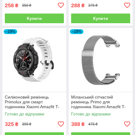
258
288
₴
₴
350 ₴
375 ₴
Купити
Купити
–19%
–18%
Силіконовий ремінець
Міланський сітчастий
Primolux для смарт
ремінець Primo для
годинника Xiaomi Amazfit T-
годинника Xiaomi Amazfit T-
Rex (A1918) / T-Rex Pro
Rex (A1918) / T-Rex Pro
Готово до відправки
Готово до відправки
(A2013) - White
(A2013) - Silver
325
388
₴
₴
399 ₴
475 ₴