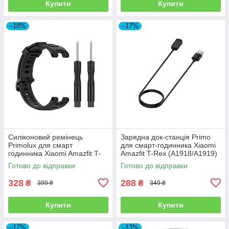
Купити
Купити
–18%
–17%
Силіконовий ремінець
Зарядна док-станція Primo
Primolux для смарт
для смарт-годинника Xiaomi
годинника Xiaomi Amazfit T-
Amazfit T-Rex (A1918/A1919)
Rex (A1918) / T-Rex Pro
Готово до відправки
Готово до відправки
(A2013) - Black
328
288
₴
₴
399 ₴
349 ₴
Купити
Купити
–17%
–13%