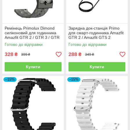
Ремінець Primolux Dimond
Зарядна док-станція Primo
силіконовий для годинника
для смарт-годинника Amazfit
Amazfit GTR 2 / GTR 3 / GTR
GTR 2 / Amazfit GTS 2
4 - Grey
Готово до відправки
Готово до відправки
328
288
₴
₴
399 ₴
349 ₴
Купити
Купити
–15%
–15%