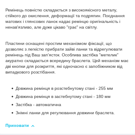
Ремінець повністю складається з високоякісного металу,
стійкого до окислення, деформації та подряпин. Поєднання
матових і глянсових ланок надає ремінцю оригінальність і
ненав'язливо, але дуже цікаво "грає" на світлу.
Пластини оснащені простим механізмом фіксації, що
дозволяє з легкістю прибрати зайві ланки та відрегулювати
ремінець під Ваш зап'ясток. Особлива застібка "метелик"
акуратно складається всередину браслета. Цей механізм має
дві кнопки для розкриття, які одночасно є запобіжником від
випадкового розстібання.
Довжина ремінця в розстебнутому стані - 255 мм
Довжина ремінця в застебнутому стані - 180 мм
Застібка - автоматична
Знімні ланки для регулювання довжини браслета.
Приховати