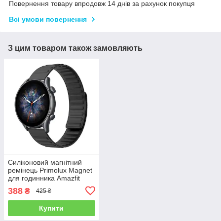
Повернення товару впродовж 14 днів за рахунок покупця
Всі умови повернення
З цим товаром також замовляють
Силіконовий магнітний
ремінець Primolux Magnet
для годинника Amazfit
GTR 2 / GTR 3 / GTR 4 -
388
₴
425 ₴
Black
Купити