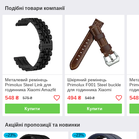
Подібні товари компанії
Металевий ремінець
Шкіряний ремінець
Мета
Primolux Steel Link для
Primolux F001 Steel buckle
Prim
годинника Xiaomi Amazfit
для годинника Xiaomi
годи
Bip U / Amazfit Bip S - Black
Amazfit GTR 47 mm / Lite
GTS 
548
494
548
₴
₴
575 ₴
549 ₴
47 mm - Brown
Blac
Купити
Купити
Акційні пропозиції та новинки
–23%
–23%