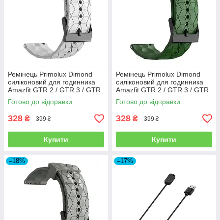
Ремінець Primolux Dimond
Ремінець Primolux Dimond
силіконовий для годинника
силіконовий для годинника
Amazfit GTR 2 / GTR 3 / GTR
Amazfit GTR 2 / GTR 3 / GTR
4 - White
4 - Army Green
Готово до відправки
Готово до відправки
328
328
₴
₴
399 ₴
399 ₴
Купити
Купити
–18%
–17%