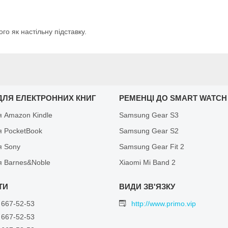
го як настільну підставку.
ДЛЯ ЕЛЕКТРОННИХ КНИГ
РЕМЕНЦІ ДО SMART WATCH
я Amazon Kindle
Samsung Gear S3
я PocketBook
Samsung Gear S2
я Sony
Samsung Gear Fit 2
я Barnes&Noble
Xiaomi Mi Band 2
 667-52-53
http://www.primo.vip
 667-52-53