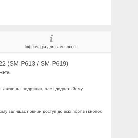
Інформація для замовлення
022 (SM-P613 / SM-P619)
жета.
ошкоджень і подряпин, але і додасть йому
му залишає повний доступ до всіх портів і кнопок