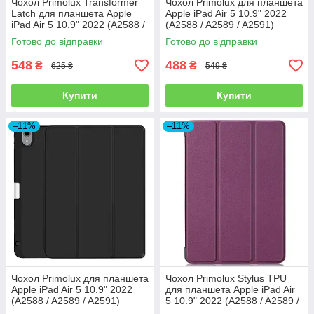
Чохол Primolux Transformer
Чохол Primolux для планшета
Latch для планшета Apple
Apple iPad Air 5 10.9" 2022
iPad Air 5 10.9" 2022 (A2588 /
(A2588 / A2589 / A2591)
A2589 / A2591) - Pink
Stylus TPU - Blue
Готово до відправки
Готово до відправки
548
488
₴
₴
625 ₴
549 ₴
Купити
Купити
–11%
–11%
Чохол Primolux для планшета
Чохол Primolux Stylus TPU
Apple iPad Air 5 10.9" 2022
для планшета Apple iPad Air
(A2588 / A2589 / A2591)
5 10.9" 2022 (A2588 / A2589 /
Stylus TPU - Black
A2591) - Purple