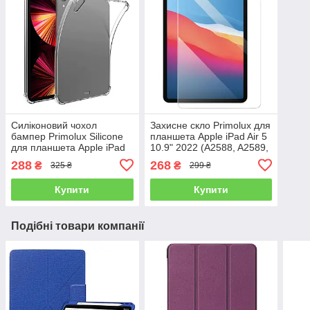
Силіконовий чохол
Захисне скло Primolux для
бампер Primolux Silicone
планшета Apple iPad Air 5
для планшета Apple iPad
10.9" 2022 (A2588, A2589,
Air 5 10.9" 2022 (A2588 /
A2591)
288
268
₴
₴
325 ₴
299 ₴
A2589 / A2591) - Clear
Купити
Купити
Подібні товари компанії