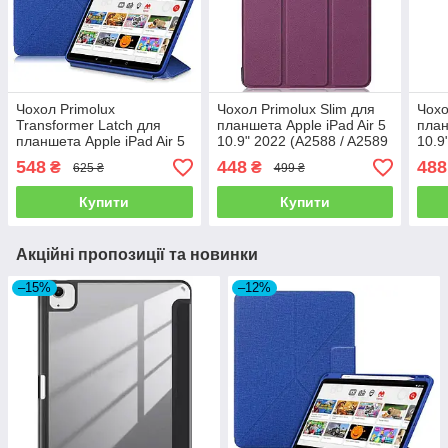
Чохол Primolux
Чохол Primolux Slim для
Чохо
Transformer Latch для
планшета Apple iPad Air 5
план
планшета Apple iPad Air 5
10.9" 2022 (A2588 / A2589
10.9
10.9" 2022 (A2588 / A2589
/ A2591) - Purple
A232
548
448
488
₴
₴
625 ₴
499 ₴
/ A2591) - Blue
- Gr
Купити
Купити
Акційні пропозиції та новинки
–15%
–12%