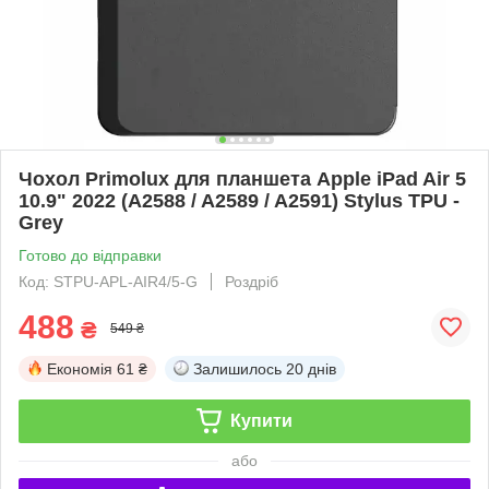
Чохол Primolux для планшета Apple iPad Air 5
10.9" 2022 (A2588 / A2589 / A2591) Stylus TPU -
Grey
Готово до відправки
Код: STPU-APL-AIR4/5-G
Роздріб
488
₴
549 ₴
Економія
61 ₴
Залишилось
20 днів
Купити
або