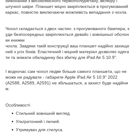
Виконаний з високоякісного термополіуретану, велюру і
штучної шкіри. Планшет міцно закріплюється в прогумований
каркас, повністю виключаючи можливість випадання з чохла.
Чохол складається з двох частин: з прогумованого бампера, к
уди безпосередньо закріплюється девайс і зовнішньої оболон
ки книжки
чохла. Завдяки такій конструкції ваш планшет надійно захище
ний з усіх боків. Еластичний і міцний матеріал дозволяє одяга
ти та знімати обкладинку без збитку для iPad Air 5 10.9".
І водночас сам чохол ледве більше самого планшета, що не
може не радувати - габарити Apple iPad Air 5 10.9" 2022
(A2588, A2589, A2591) не збільшаться, а захист буде надійни
м.
Особливості:
Стильний зовнішній вигляд.
Ультратонкий і легкий.
Утримувач для стилуса.