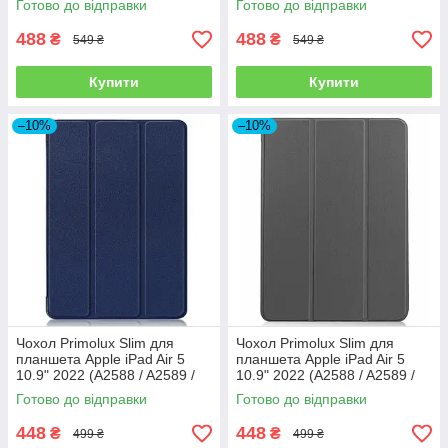
Готово до відправки
Готово до відправки
488
488
₴
₴
549 ₴
549 ₴
Купити
Купити
–10%
–10%
Чохол Primolux Slim для
Чохол Primolux Slim для
планшета Apple iPad Air 5
планшета Apple iPad Air 5
10.9" 2022 (A2588 / A2589 /
10.9" 2022 (A2588 / A2589 /
A2591) - Dark Blue
A2591) - Grey
Готово до відправки
Готово до відправки
448
448
₴
₴
499 ₴
499 ₴