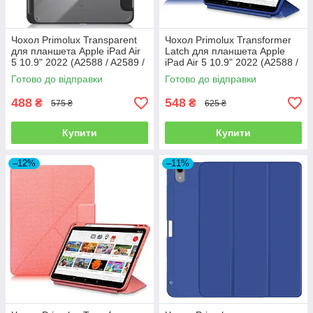
Чохол Primolux Transparent
Чохол Primolux Transformer
для планшета Apple iPad Air
Latch для планшета Apple
5 10.9" 2022 (A2588 / A2589 /
iPad Air 5 10.9" 2022 (A2588 /
A2591) - Black/Clear
A2589 / A2591) - Blue
Готово до відправки
Готово до відправки
488
548
₴
₴
575 ₴
625 ₴
Купити
Купити
–12%
–11%