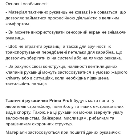
Основні особливості:
- Матеріал тактичних рукавиць не ковзає і не совається, що
дозволяє займатися професійною діяльністю з великим
комфортом.
- Ви можете використовувати сенсорний екран не знімаючи
рукавиць.
- Щоб не втратити рукавиці, а також для зручності їх
транспортування передбачені петельки для карабіна, що
дозволить зберігати їх на системі або на лямках рюкзака.
- За рахунок своєї конструкції, наявності вентиляційних
клапанів рукавиці можуть застосовуватися в умовах жаркого
клімату або в ситуаціях, коли необхідна підвищена
тактильність пальців.
Тактичні рукавички Primo Profi
будуть мати попит у
любителів страйкболу, пейнтболу та інших екстремальних
видів спорту. Також, на ці рукавички можна звернути увагу
велосипедистам, байкерам, мисливцям, рибалкам та
працівникам охоронних структур.
Матеріали застосовуються при пошитті даних рукавичок: