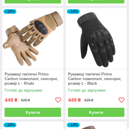
–14%
–14%
Рукавиці тактичні Primo
Рукавиці тактичні Primo
Carbon повнопалі, сенсорні,
Carbon повнопалі, сенсорні,
розмір L - Khaki
розмір L - Black
Готово до відправки
Готово до відправки
449
449
₴
₴
525 ₴
525 ₴
Купити
Купити
–14%
–14%