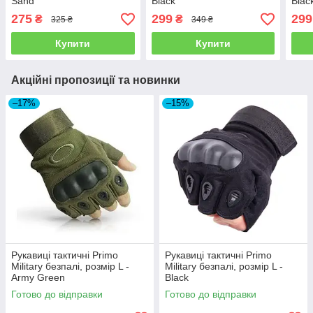
Sand
Black
Blac
275
299
299
₴
₴
325 ₴
349 ₴
Купити
Купити
Акційні пропозиції та новинки
–17%
–15%
Рукавиці тактичні Primo
Рукавиці тактичні Primo
Military безпалі, розмір L -
Military безпалі, розмір L -
Army Green
Black
Готово до відправки
Готово до відправки