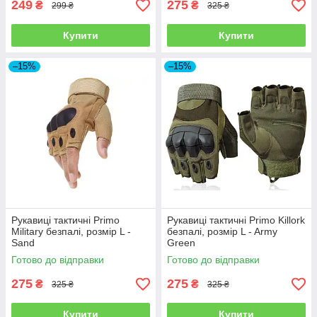
249
275
₴
₴
299 ₴
325 ₴
Купити
Купити
–15%
–15%
Рукавиці тактичні Primo
Рукавиці тактичні Primo Killork
Military безпалі, розмір L -
безпалі, розмір L - Army
Sand
Green
Готово до відправки
Готово до відправки
275
275
₴
₴
325 ₴
325 ₴
Купити
Купити