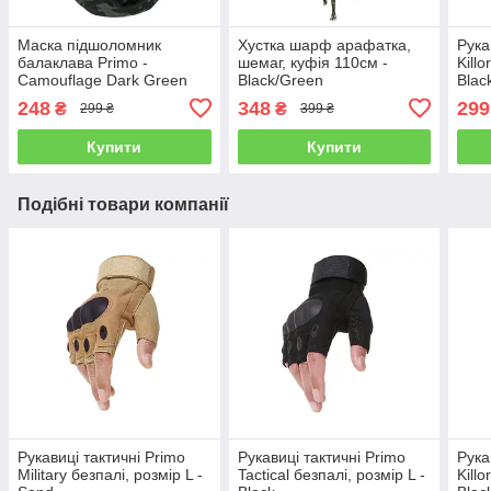
Маска підшоломник
Хустка шарф арафатка,
Рука
балаклава Primo -
шемаг, куфія 110см -
Killo
Camouflage Dark Green
Black/Green
Blac
248
348
299
₴
₴
299 ₴
399 ₴
Купити
Купити
Подібні товари компанії
Рукавиці тактичні Primo
Рукавиці тактичні Primo
Рука
Military безпалі, розмір L -
Tactical безпалі, розмір L -
Killo