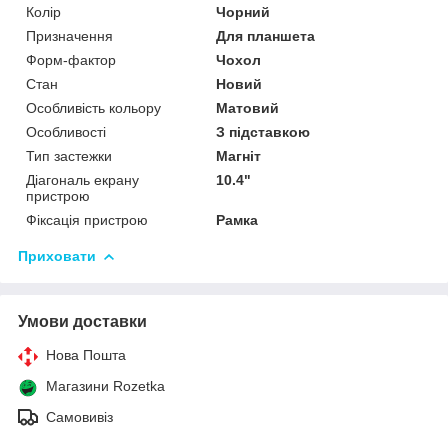
Колір
Чорний
Призначення
Для планшета
Форм-фактор
Чохол
Стан
Новий
Особливість кольору
Матовий
Особливості
З підставкою
Тип застежки
Магніт
Діагональ екрану
10.4"
пристрою
Фіксація пристрою
Рамка
Приховати
Умови доставки
Нова Пошта
Магазини Rozetka
Самовивіз