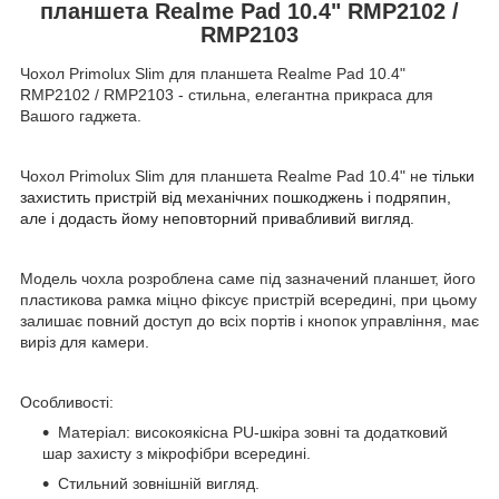
планшета Realme Pad 10.4" RMP2102 /
RMP2103
Чохол Primolux Slim для планшета Realme Pad 10.4"
RMP2102 / RMP2103 - стильна, елегантна прикраса для
Вашого гаджета.
Чохол Primolux Slim для планшета Realme Pad 10.4"
н
е тільки
захистить пристрій від механічних пошкоджень і подряпин,
але і додасть йому неповторний привабливий вигляд.
Модель чохла розроблена саме під зазначений планшет, його
пластикова рамка міцно фіксує пристрій всередині, при цьому
залишає повний доступ до всіх портів і кнопок управління, має
виріз для камери.
Особливості:
Матеріал: високоякісна PU-шкіра зовні та додатковий
шар захисту з мікрофібри всередині.
Стильний зовнішній вигляд.