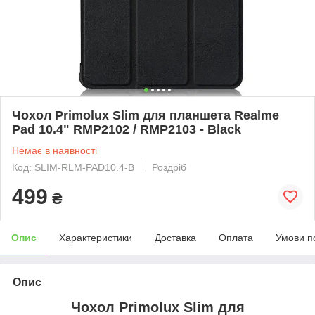
Чохол Primolux Slim для планшета Realme
Pad 10.4" RMP2102 / RMP2103 - Black
Немає в наявності
Код: SLIM-RLM-PAD10.4-B
Роздріб
499
₴
Опис
Характеристики
Доставка
Оплата
Умови п
Опис
Чохол Primolux Slim для