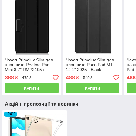
Чохол Primolux Slim для
Чохол Primolux Slim для
Чохо
планшета Realme Pad
планшета Poco Pad M1
план
Mini 8.7" RMP2105 /
12.1" 2025 - Black
Pad 
RMP2106 - Black
12.1
388
488
488
₴
₴
475 ₴
549 ₴
Купити
Купити
Акційні пропозиції та новинки
–24%