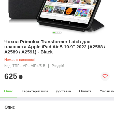
Чохол Primolux Transformer Latch для
планшета Apple iPad Air 5 10.9" 2022 (A2588 /
A2589 / A2591) - Black
Немає в наявності
Код: TRFL-APL-AIR4/5-B
Роздріб
625
₴
Опис
Характеристики
Доставка
Оплата
Умови п
Опис