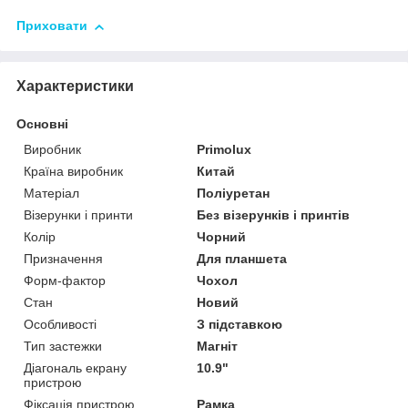
Приховати
Характеристики
Основні
Виробник
Primolux
Країна виробник
Китай
Матеріал
Поліуретан
Візерунки і принти
Без візерунків і принтів
Колір
Чорний
Призначення
Для планшета
Форм-фактор
Чохол
Стан
Новий
Особливості
З підставкою
Тип застежки
Магніт
Діагональ екрану
10.9"
пристрою
Фіксація пристрою
Рамка