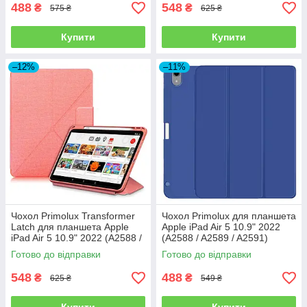
488
548
₴
₴
575 ₴
625 ₴
Купити
Купити
–12%
–11%
Чохол Primolux Transformer
Чохол Primolux для планшета
Latch для планшета Apple
Apple iPad Air 5 10.9" 2022
iPad Air 5 10.9" 2022 (A2588 /
(A2588 / A2589 / A2591)
A2589 / A2591) - Pink
Stylus TPU - Blue
Готово до відправки
Готово до відправки
548
488
₴
₴
625 ₴
549 ₴