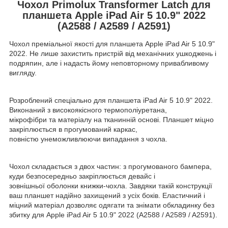
Чохол Primolux Transformer Latch для
планшета Apple iPad Air 5 10.9" 2022
(A2588 / A2589 / A2591)
Чохол преміальної якості для планшета Apple iPad Air 5 10.9"
2022. Не лише захистить пристрій від механічних ушкоджень і
подряпин, але і надасть йому неповторному привабливому
вигляду.
Розроблений спеціально для планшета iPad Air 5 10.9" 2022.
Виконаний з високоякісного термополіуретана,
мікрофібри та матеріалу на тканинній основі. Планшет міцно
закріплюється в прогумований каркас,
повністю унеможливлюючи випадання з чохла.
Чохол складається з двох частин: з прогумованого бампера,
куди безпосередньо закріплюється девайс і
зовнішньої оболонки книжки-чохла. Завдяки такій конструкції
ваш планшет надійно захищений з усіх боків. Еластичний і
міцний матеріал дозволяє одягати та знімати обкладинку без
збитку для Apple iPad Air 5 10.9" 2022 (A2588 / A2589 / A2591).