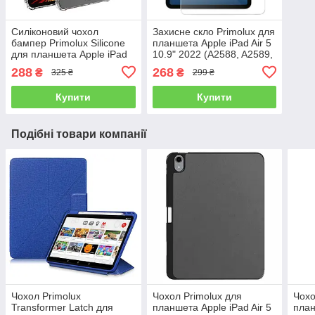
Силіконовий чохол
Захисне скло Primolux для
бампер Primolux Silicone
планшета Apple iPad Air 5
для планшета Apple iPad
10.9" 2022 (A2588, A2589,
Air 5 10.9" 2022 (A2588 /
A2591)
288
268
₴
₴
325 ₴
299 ₴
A2589 / A2591) - Clear
Купити
Купити
Подібні товари компанії
Чохол Primolux
Чохол Primolux для
Чохо
Transformer Latch для
планшета Apple iPad Air 5
план