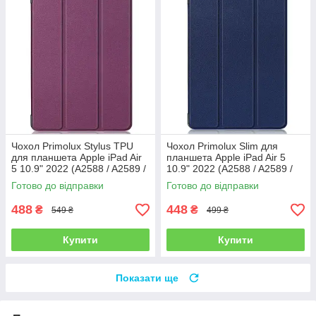
Чохол Primolux Stylus TPU
Чохол Primolux Slim для
для планшета Apple iPad Air
планшета Apple iPad Air 5
5 10.9" 2022 (A2588 / A2589 /
10.9" 2022 (A2588 / A2589 /
A2591) - Purple
A2591) - Dark Blue
Готово до відправки
Готово до відправки
488
448
₴
₴
549 ₴
499 ₴
Купити
Купити
Показати ще