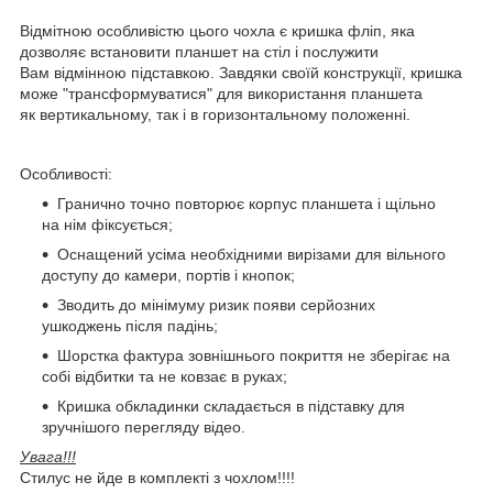
Відмітною особливістю цього чохла є кришка фліп, яка
дозволяє встановити планшет на стіл і послужити
Вам відмінною підставкою. Завдяки своїй конструкції, кришка
може "трансформуватися" для використання планшета
як вертикальному, так і в горизонтальному положенні.
Особливості:
Гранично точно повторює корпус планшета і щільно
на нім фіксується;
Оснащений усіма необхідними вирізами для вільного
доступу до камери, портів і кнопок;
Зводить до мінімуму ризик появи серйозних
ушкоджень після падінь;
Шорстка фактура зовнішнього покриття не зберігає на
собі відбитки та не ковзає в руках;
Кришка обкладинки складається в підставку для
зручнішого перегляду відео.
Увага!!!
Стилус не йде в комплекті з чохлом!!!!