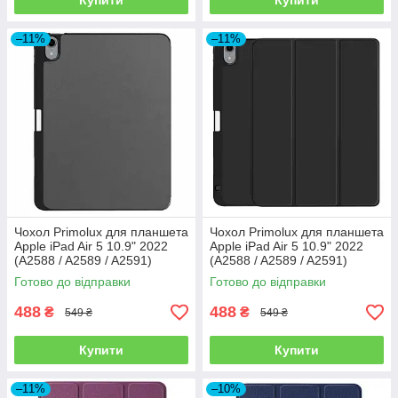
Купити
Купити
–11%
–11%
Чохол Primolux для планшета
Чохол Primolux для планшета
Apple iPad Air 5 10.9" 2022
Apple iPad Air 5 10.9" 2022
(A2588 / A2589 / A2591)
(A2588 / A2589 / A2591)
Stylus TPU - Grey
Stylus TPU - Black
Готово до відправки
Готово до відправки
488
488
₴
₴
549 ₴
549 ₴
Купити
Купити
–11%
–10%