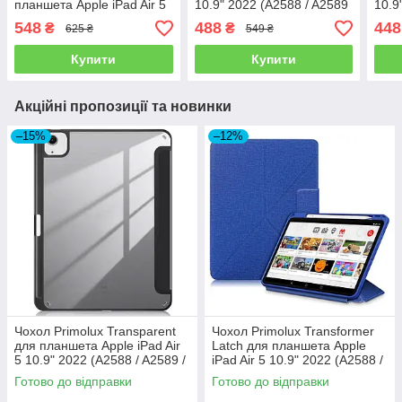
планшета Apple iPad Air 5
10.9" 2022 (A2588 / A2589
10.9
10.9" 2022 (A2588 / A2589
/ A2591) Stylus TPU - Grey
/ A2
548
488
448
₴
₴
625 ₴
549 ₴
/ A2591) - Blue
Купити
Купити
Акційні пропозиції та новинки
–15%
–12%
Чохол Primolux Transparent
Чохол Primolux Transformer
для планшета Apple iPad Air
Latch для планшета Apple
5 10.9" 2022 (A2588 / A2589 /
iPad Air 5 10.9" 2022 (A2588 /
A2591) - Black/Clear
A2589 / A2591) - Blue
Готово до відправки
Готово до відправки