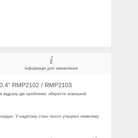
Інформація для замовлення
10.4" RMP2102 / RMP2103
відразу дві проблеми: зберегти зовнішній
траждає. У надітому стані чохол утворює невелику