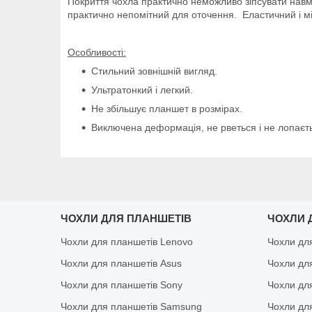
Покриття чохла практично неможливо зіпсувати навми
практично непомітний для оточення. Еластичний і мі
Особливості:
Стильний зовнішній вигляд.
Ультратонкий і легкий.
Не збільшує планшет в розмірах.
Виключена деформація, не рветься і не лопаєть
ЧОХЛИ ДЛЯ ПЛАНШЕТІВ
ЧОХЛИ 
Чохли для планшетів Lenovo
Чохли дл
Чохли для планшетів Asus
Чохли дл
Чохли для планшетів Sony
Чохли дл
Чохли для планшетів Samsung
Чохли дл