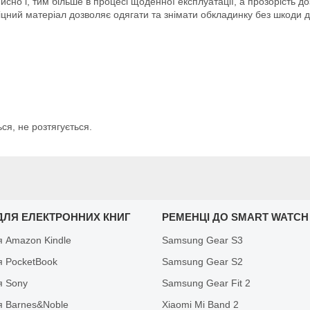
сно і, тим більше в процесі щоденної експлуатації, а прозорість д
цний матеріал дозволяє одягати та знімати обкладинку без шкоди д
ся, не розтягується.
ДЛЯ ЕЛЕКТРОННИХ КНИГ
РЕМЕНЦІ ДО SMART WATCH
я Amazon Kindle
Samsung Gear S3
я PocketBook
Samsung Gear S2
я Sony
Samsung Gear Fit 2
я Barnes&Noble
Xiaomi Mi Band 2