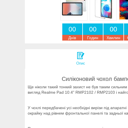
0
0
0
0
0
0
Днів
Годин
Хвилин
Опис
Силіконовий чохол бамп
Ще ніколи такий тонкий захист не був таким сильним
вигляд Realme Pad 10.4" RMP2102 / RMP2103 і найго
У чохлі передбачені усі необхідні вирізи під апаратн
окрайку над рівнем фронтальної панелі та задньої 