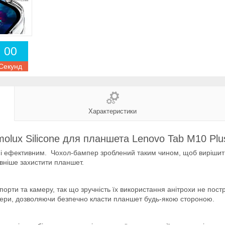
0
0
Секунд
Характеристики
olux Silicone для планшета Lenovo Tab M10 Plu
 і ефективним. Чохол-бампер зроблений таким чином, щоб вирішити 
овніше захистити планшет.
і порти та камеру, так що зручність їх використання анітрохи не пос
мери, дозволяючи безпечно класти планшет будь-якою стороною.