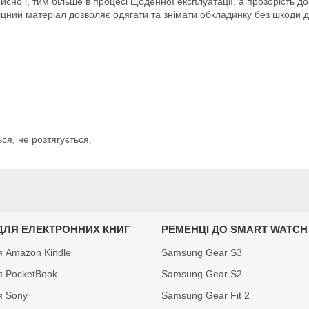
сно і, тим більше в процесі щоденної експлуатації, а прозорість д
цний матеріал дозволяє одягати та знімати обкладинку без шкоди д
ся, не розтягується.
ДЛЯ ЕЛЕКТРОННИХ КНИГ
РЕМЕНЦІ ДО SMART WATCH
я Amazon Kindle
Samsung Gear S3
я PocketBook
Samsung Gear S2
я Sony
Samsung Gear Fit 2