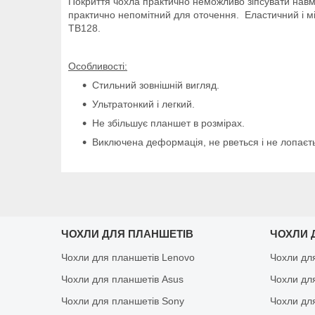
Покриття чохла практично неможливо зіпсувати навми
практично непомітний для оточення. Еластичний і мі
TB128.
Особливості:
Стильний зовнішній вигляд.
Ультратонкий і легкий.
Не збільшує планшет в розмірах.
Виключена деформація, не рветься і не лопаєть
ЧОХЛИ ДЛЯ ПЛАНШЕТІВ
ЧОХЛИ 
Чохли для планшетів Lenovo
Чохли дл
Чохли для планшетів Asus
Чохли дл
Чохли для планшетів Sony
Чохли дл