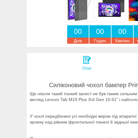
0
0
0
0
0
0
Днів
Годин
Хвилин
Опис
Силіконовий чохол бампер Prim
Ще ніколи такий тонкий захист не був таким сильним
вигляд Lenovo Tab M10 Plus 3rd Gen 10.61" і найгол
У чохлі передбачені усі необхідні вирізи під апаратн
кромку над рівнем фронтальної панелі й задньої ка