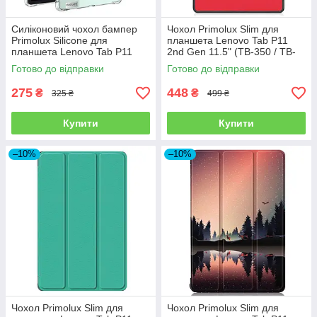
Силіконовий чохол бампер
Чохол Primolux Slim для
Primolux Silicone для
планшета Lenovo Tab P11
планшета Lenovo Tab P11
2nd Gen 11.5" (TB-350 / TB-
2nd Gen 11.5" (TB-350 / TB-
355) - Red
Готово до відправки
Готово до відправки
355) - Clear
275
448
₴
₴
325 ₴
499 ₴
Купити
Купити
–10%
–10%
Чохол Primolux Slim для
Чохол Primolux Slim для