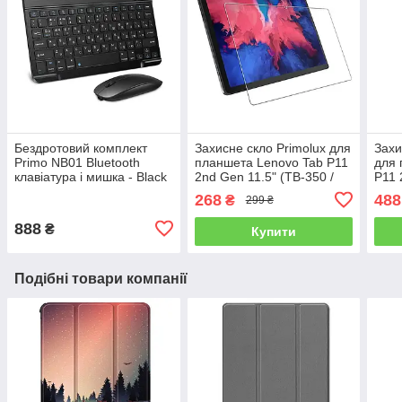
Бездротовий комплект
Захисне скло Primolux для
Захи
Primo NB01 Bluetooth
планшета Lenovo Tab P11
для 
клавіатура і мишка - Black
2nd Gen 11.5" (TB-350 /
P11 
TB-355)
/ TB
268
488
₴
299 ₴
888
₴
Купити
Подібні товари компанії