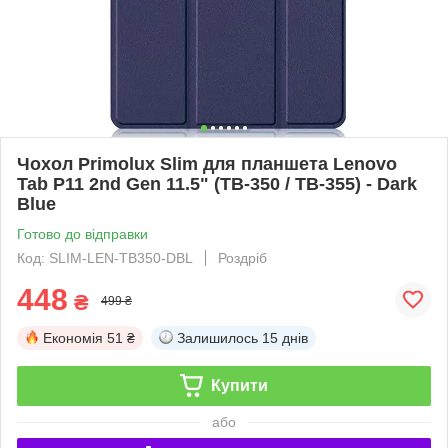
Чохол Primolux Slim для планшета Lenovo
Tab P11 2nd Gen 11.5" (TB-350 / TB-355) - Dark
Blue
Готово до відправки
Код: SLIM-LEN-TB350-DBL
Роздріб
448
₴
499 ₴
Економія
51 ₴
Залишилось
15 днів
Купити
або