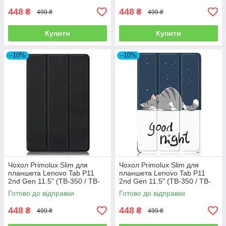
448
448
₴
₴
499 ₴
499 ₴
Купити
Купити
–10%
–10%
Чохол Primolux Slim для
Чохол Primolux Slim для
планшета Lenovo Tab P11
планшета Lenovo Tab P11
2nd Gen 11.5" (TB-350 / TB-
2nd Gen 11.5" (TB-350 / TB-
355) - Black
355) - Good Night
Готово до відправки
Готово до відправки
448
448
₴
₴
499 ₴
499 ₴