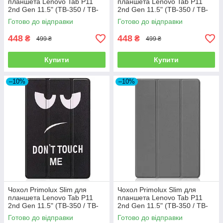
планшета Lenovo Tab P11
планшета Lenovo Tab P11
2nd Gen 11.5" (TB-350 / TB-
2nd Gen 11.5" (TB-350 / TB-
355) - Dark Green
355) - Nature
Готово до відправки
Готово до відправки
448
448
₴
₴
499 ₴
499 ₴
Купити
Купити
–10%
–10%
Чохол Primolux Slim для
Чохол Primolux Slim для
планшета Lenovo Tab P11
планшета Lenovo Tab P11
2nd Gen 11.5" (TB-350 / TB-
2nd Gen 11.5" (TB-350 / TB-
355) - Don`t Touch
355) - Grey
Готово до відправки
Готово до відправки