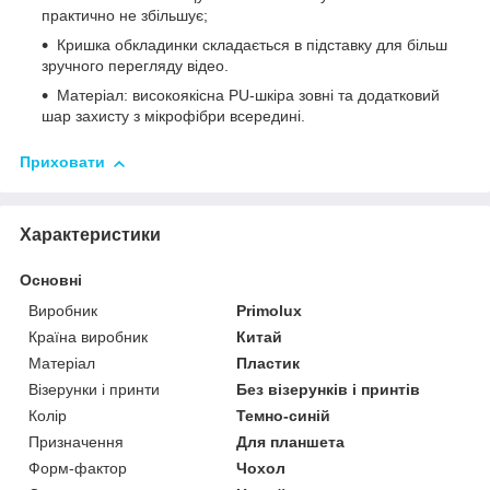
практично не збільшує;
Кришка обкладинки складається в підставку для більш
зручного перегляду відео.
Матеріал: високоякісна PU-шкіра зовні та додатковий
шар захисту з мікрофібри всередині.
Приховати
Характеристики
Основні
Виробник
Primolux
Країна виробник
Китай
Матеріал
Пластик
Візерунки і принти
Без візерунків і принтів
Колір
Темно-синій
Призначення
Для планшета
Форм-фактор
Чохол