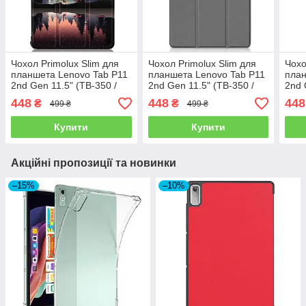
Чохол Primolux Slim для
Чохол Primolux Slim для
Чохо
планшета Lenovo Tab P11
планшета Lenovo Tab P11
план
2nd Gen 11.5" (TB-350 /
2nd Gen 11.5" (TB-350 /
2nd 
TB-355) - Nature
TB-355) - Grey
TB-3
448
448
448
₴
₴
499 ₴
499 ₴
Купити
Купити
Акційні пропозиції та новинки
–15%
–10%