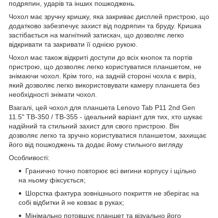
подряпин, ударів та інших пошкоджень.
Чохол має зручну кришку, яка закриває дисплей пристрою, що
додатково забезпечує захист від подряпин та бруду. Кришка
застібається на магнітний затискач, що дозволяє легко
відкривати та закривати її однією рукою.
Чохол має також відкриті доступи до всіх кнопок та портів
пристрою, що дозволяє легко користуватися планшетом, не
знімаючи чохол. Крім того, на задній стороні чохла є виріз,
який дозволяє легко використовувати камеру планшета без
необхідності знімати чохол.
Взагалі, цей чохол для планшета Lenovo Tab P11 2nd Gen
11.5" TB-350 / TB-355 - ідеальний варіант для тих, хто шукає
надійний та стильний захист для свого пристрою. Він
дозволяє легко та зручно користуватися планшетом, захищає
його від пошкоджень та додає йому стильного вигляду
Особливості:
Гранично точно повторює всі вигини корпусу і щільно
на ньому фіксується;
Шорстка фактура зовнішнього покриття не зберігає на
собі відбитки й не ковзає в руках;
Мінімально потовщує планшет та візуально його