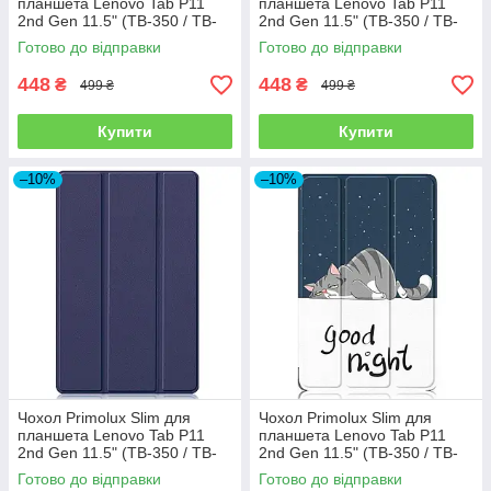
планшета Lenovo Tab P11
планшета Lenovo Tab P11
2nd Gen 11.5" (TB-350 / TB-
2nd Gen 11.5" (TB-350 / TB-
355) - Black
355) - Dark Green
Готово до відправки
Готово до відправки
448
448
₴
₴
499 ₴
499 ₴
Купити
Купити
–10%
–10%
Чохол Primolux Slim для
Чохол Primolux Slim для
планшета Lenovo Tab P11
планшета Lenovo Tab P11
2nd Gen 11.5" (TB-350 / TB-
2nd Gen 11.5" (TB-350 / TB-
355) - Dark Blue
355) - Good Night
Готово до відправки
Готово до відправки