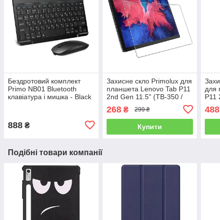
Бездротовий комплект
Захисне скло Primolux для
Захи
Primo NB01 Bluetooth
планшета Lenovo Tab P11
для 
клавіатура і мишка - Black
2nd Gen 11.5" (TB-350 /
P11 
TB-355)
/ TB
268
488
₴
299 ₴
888
₴
Купити
Подібні товари компанії