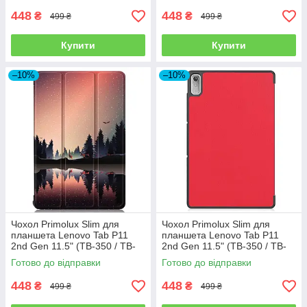
448
448
₴
₴
499 ₴
499 ₴
Купити
Купити
–10%
–10%
Чохол Primolux Slim для
Чохол Primolux Slim для
планшета Lenovo Tab P11
планшета Lenovo Tab P11
2nd Gen 11.5" (TB-350 / TB-
2nd Gen 11.5" (TB-350 / TB-
355) - Nature
355) - Red
Готово до відправки
Готово до відправки
448
448
₴
₴
499 ₴
499 ₴