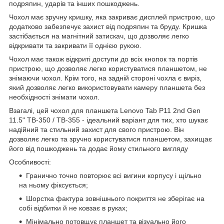
подряпин, ударів та інших пошкоджень.
Чохол має зручну кришку, яка закриває дисплей пристрою, що
додатково забезпечує захист від подряпин та бруду. Кришка
застібається на магнітний затискач, що дозволяє легко
відкривати та закривати її однією рукою.
Чохол має також відкриті доступи до всіх кнопок та портів
пристрою, що дозволяє легко користуватися планшетом, не
знімаючи чохол. Крім того, на задній стороні чохла є виріз,
який дозволяє легко використовувати камеру планшета без
необхідності знімати чохол.
Взагалі, цей чохол для планшета Lenovo Tab P11 2nd Gen
11.5" TB-350 / TB-355 - ідеальний варіант для тих, хто шукає
надійний та стильний захист для свого пристрою. Він
дозволяє легко та зручно користуватися планшетом, захищає
його від пошкоджень та додає йому стильного вигляду
Особливості:
Гранично точно повторює всі вигини корпусу і щільно
на ньому фіксується;
Шорстка фактура зовнішнього покриття не зберігає на
собі відбитки й не ковзає в руках;
Мінімально потовщує планшет та візуально його