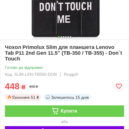
Чохол Primolux Slim для планшета Lenovo
Tab P11 2nd Gen 11.5" (TB-350 / TB-355) - Don`t
Touch
Готово до відправки
Код: SLIM-LEN-TB350-DON
Роздріб
448
₴
499 ₴
Економія
51 ₴
Залишилось
15 днів
Купити
або