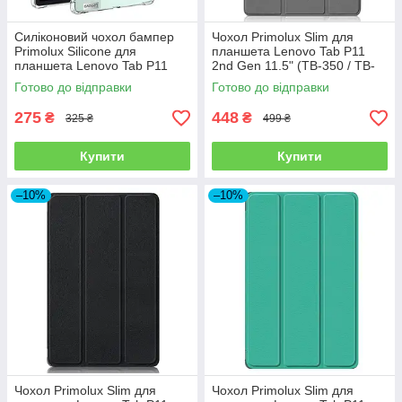
Силіконовий чохол бампер
Чохол Primolux Slim для
Primolux Silicone для
планшета Lenovo Tab P11
планшета Lenovo Tab P11
2nd Gen 11.5" (TB-350 / TB-
2nd Gen 11.5" (TB-350 / TB-
355) - Grey
Готово до відправки
Готово до відправки
355) - Clear
275
448
₴
₴
325 ₴
499 ₴
Купити
Купити
–10%
–10%
Чохол Primolux Slim для
Чохол Primolux Slim для