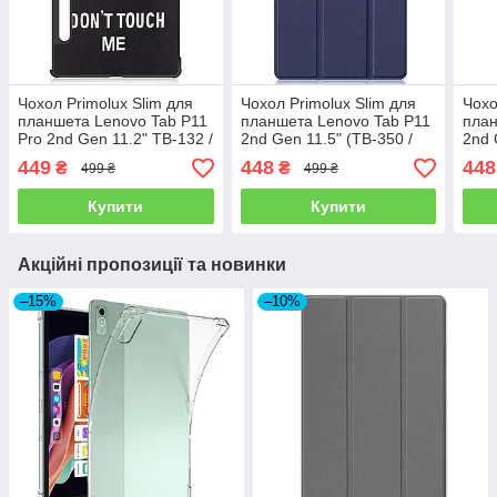
Чохол Primolux Slim для
Чохол Primolux Slim для
Чохо
планшета Lenovo Tab P11
планшета Lenovo Tab P11
план
Pro 2nd Gen 11.2" TB-132 /
2nd Gen 11.5" (TB-350 /
2nd 
TB-138 - Don`t Touch
TB-355) - Dark Blue
TB-3
449
448
448
₴
₴
499 ₴
499 ₴
Купити
Купити
Акційні пропозиції та новинки
–15%
–10%