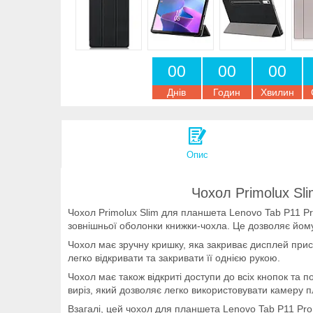
0
0
0
0
0
0
Днів
Годин
Хвилин
Опис
Чохол Primolux Sl
Чохол Primolux Slim для планшета Lenovo Tab P11 Pr
зовнішньої оболонки книжки-чохла. Це дозволяє йом
Чохол має зручну кришку, яка закриває дисплей прис
легко відкривати та закривати її однією рукою.
Чохол має також відкриті доступи до всіх кнопок та 
виріз, який дозволяє легко використовувати камеру п
Взагалі, цей чохол для планшета Lenovo Tab P11 Pro 