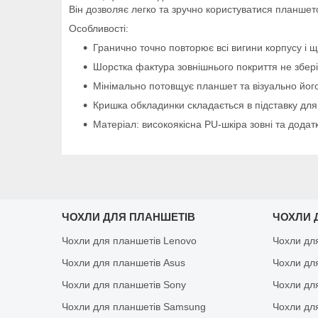
Він дозволяє легко та зручно користуватися планшет
Особливості:
Гранично точно повторює всі вигини корпусу і щ
Шорстка фактура зовнішнього покриття не зберіга
Мінімально потовщує планшет та візуально його
Кришка обкладинки складається в підставку для
Матеріал: високоякісна PU-шкіра зовні та додат
ЧОХЛИ ДЛЯ ПЛАНШЕТІВ
ЧОХЛИ 
Чохли для планшетів Lenovo
Чохли дл
Чохли для планшетів Asus
Чохли дл
Чохли для планшетів Sony
Чохли дл
Чохли для планшетів Samsung
Чохли дл