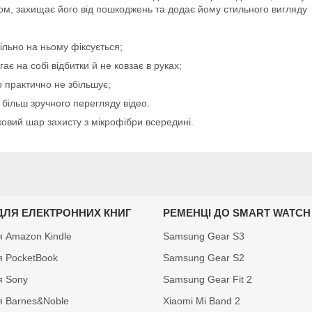
ом, захищає його від пошкоджень та додає йому стильного вигляду
ільно на ньому фіксується;
є на собі відбитки й не ковзає в руках;
 практично не збільшує;
 більш зручного перегляду відео.
ковий шар захисту з мікрофібри всередині.
ДЛЯ ЕЛЕКТРОННИХ КНИГ
РЕМЕНЦІ ДО SMART WATCH
я Amazon Kindle
Samsung Gear S3
я PocketBook
Samsung Gear S2
я Sony
Samsung Gear Fit 2
я Barnes&Noble
Xiaomi Mi Band 2