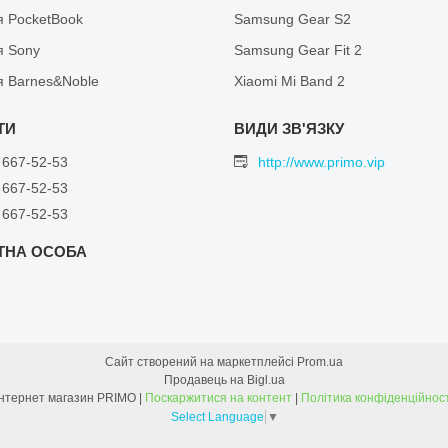
я PocketBook
Samsung Gear S2
я Sony
Samsung Gear Fit 2
я Barnes&Noble
Xiaomi Mi Band 2
 667-52-53
http://www.primo.vip
 667-52-53
 667-52-53
Сайт створений на маркетплейсі
Prom.ua
Продавець на Bigl.ua
Інтернет магазин PRIMO |
Поскаржитися на контент
|
Політика конфіденційност
Select Language
▼