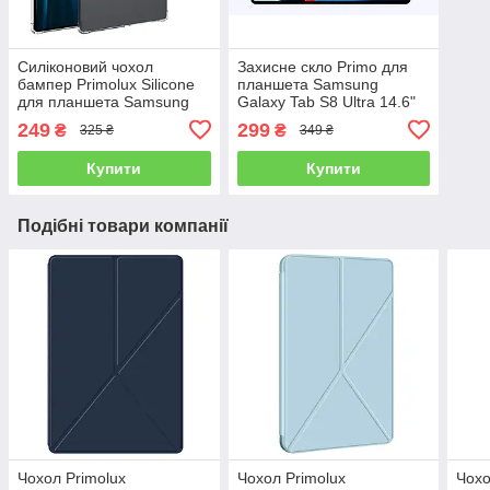
Силіконовий чохол
Захисне скло Primo для
бампер Primolux Silicone
планшета Samsung
для планшета Samsung
Galaxy Tab S8 Ultra 14.6"
Galaxy Tab S8 Ultra 14.6"
(SM-X900 / SM-X906)
249
299
₴
₴
325 ₴
349 ₴
(SM-X900 / SM-X906) -
Clear
Купити
Купити
Подібні товари компанії
Чохол Primolux
Чохол Primolux
Чохо