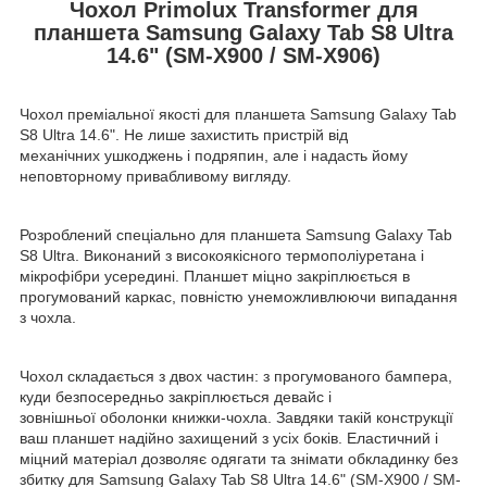
Чохол Primolux Transformer для
планшета Samsung Galaxy Tab S8 Ultra
14.6" (SM-X900 / SM-X906)
Чохол преміальної якості для планшета Samsung Galaxy Tab
S8 Ultra 14.6". Не лише захистить пристрій від
механічних ушкоджень і подряпин, але і надасть йому
неповторному привабливому вигляду.
Розроблений спеціально для планшета Samsung Galaxy Tab
S8 Ultra. Виконаний з високоякісного термополіуретана і
мікрофібри усередині. Планшет міцно закріплюється в
прогумований каркас, повністю унеможливлюючи випадання
з чохла.
Чохол складається з двох частин: з прогумованого бампера,
куди безпосередньо закріплюється девайс і
зовнішньої оболонки книжки-чохла. Завдяки такій конструкції
ваш планшет надійно захищений з усіх боків. Еластичний і
міцний матеріал дозволяє одягати та знімати обкладинку без
збитку для Samsung Galaxy Tab S8 Ultra 14.6" (SM-X900 / SM-