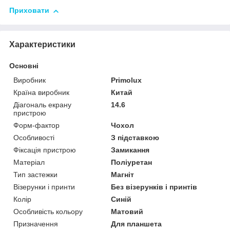
Приховати
Характеристики
Основні
Виробник
Primolux
Країна виробник
Китай
Діагональ екрану
14.6
пристрою
Форм-фактор
Чохол
Особливості
З підставкою
Фіксація пристрою
Замикання
Матеріал
Поліуретан
Тип застежки
Магніт
Візерунки і принти
Без візерунків і принтів
Колір
Синій
Особливість кольору
Матовий
Призначення
Для планшета