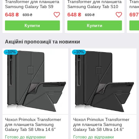
Transformer для планшета
Transformer для планшета
Tran
Samsung Galaxy Tab S9
Samsung Galaxy Tab S10
пла
Plus 12.4" (SM-X810 / SM-
Plus 12.4" (SM-X820 / SM-
Gala
648
648
697
₴
₴
699 ₴
699 ₴
X816) - Dark Blue
X826) - Sky Blue
(SM-
Blac
Купити
Купити
Акційні пропозиції та новинки
–10%
–10%
Чохол Primolux Transformer
Чохол Primolux Transformer
для планшета Samsung
для планшета Samsung
Galaxy Tab S8 Ultra 14.6"
Galaxy Tab S8 Ultra 14.6"
(SM-X900 / SM-X906) - Grey
(SM-X900 / SM-X906) - Black
Готово до відправки
Готово до відправки