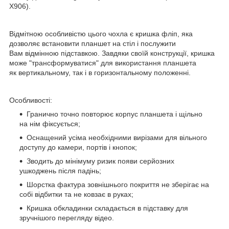
X906).
Відмітною особливістю цього чохла є кришка фліп, яка
дозволяє встановити планшет на стіл і послужити
Вам відмінною підставкою. Завдяки своїй конструкції, кришка
може "трансформуватися" для використання планшета
як вертикальному, так і в горизонтальному положенні.
Особливості:
Гранично точно повторює корпус планшета і щільно
на нім фіксується;
Оснащений усіма необхідними вирізами для вільного
доступу до камери, портів і кнопок;
Зводить до мінімуму ризик появи серйозних
ушкоджень після падінь;
Шорстка фактура зовнішнього покриття не зберігає на
собі відбитки та не ковзає в руках;
Кришка обкладинки складається в підставку для
зручнішого перегляду відео.