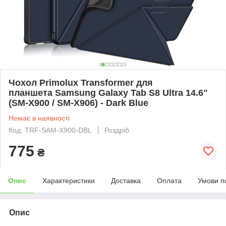
Чохол Primolux Transformer для
планшета Samsung Galaxy Tab S8 Ultra 14.6"
(SM-X900 / SM-X906) - Dark Blue
Немає в наявності
Код: TRF-SAM-X900-DBL
Роздріб
775
₴
Опис
Характеристики
Доставка
Оплата
Умови п
Опис