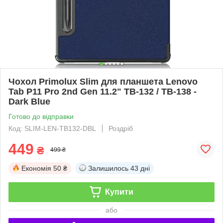
Чохол Primolux Slim для планшета Lenovo
Tab P11 Pro 2nd Gen 11.2" TB-132 / TB-138 -
Dark Blue
Готово до відправки
Код: SLIM-LEN-TB132-DBL
Роздріб
449
₴
499 ₴
Економія
50 ₴
Залишилось
43 дні
Купити
або