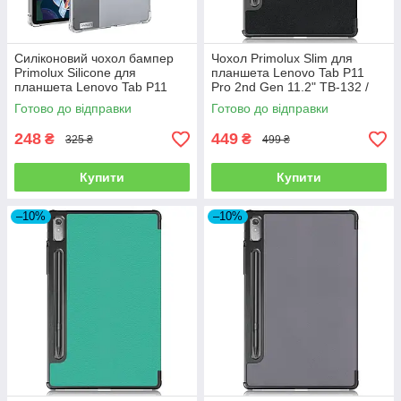
Силіконовий чохол бампер
Чохол Primolux Slim для
Primolux Silicone для
планшета Lenovo Tab P11
планшета Lenovo Tab P11
Pro 2nd Gen 11.2" TB-132 /
Pro 2nd Gen 11.2" (TB-132 /
TB-138 - Black
Готово до відправки
Готово до відправки
TB-138) - Clear
248
449
₴
₴
325 ₴
499 ₴
Купити
Купити
–10%
–10%