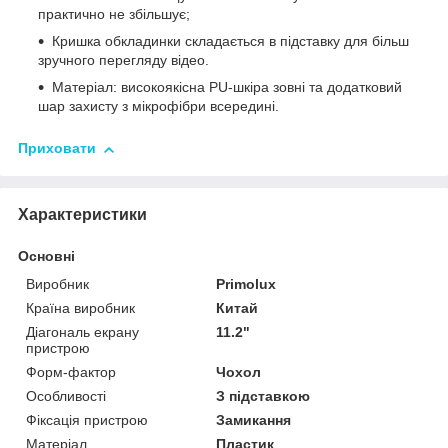
практично не збільшує;
Кришка обкладинки складається в підставку для більш
зручного перегляду відео.
Матеріал: високоякісна PU-шкіра зовні та додатковий
шар захисту з мікрофібри всередині.
Приховати
Характеристики
Основні
Виробник
Primolux
Країна виробник
Китай
Діагональ екрану
11.2"
пристрою
Форм-фактор
Чохол
Особливості
З підставкою
Фіксація пристрою
Замикання
Матеріал
Пластик