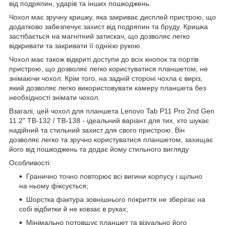
від подряпин, ударів та інших пошкоджень.
Чохол має зручну кришку, яка закриває дисплей пристрою, що
додатково забезпечує захист від подряпин та бруду. Кришка
застібається на магнітний затискач, що дозволяє легко
відкривати та закривати її однією рукою.
Чохол має також відкриті доступи до всіх кнопок та портів
пристрою, що дозволяє легко користуватися планшетом, не
знімаючи чохол. Крім того, на задній стороні чохла є виріз,
який дозволяє легко використовувати камеру планшета без
необхідності знімати чохол.
Взагалі, цей чохол для планшета Lenovo Tab P11 Pro 2nd Gen
11.2" TB-132 / TB-138 - ідеальний варіант для тих, хто шукає
надійний та стильний захист для свого пристрою. Він
дозволяє легко та зручно користуватися планшетом, захищає
його від пошкоджень та додає йому стильного вигляду
Особливості:
Гранично точно повторює всі вигини корпусу і щільно
на ньому фіксується;
Шорстка фактура зовнішнього покриття не зберігає на
собі відбитки й не ковзає в руках;
Мінімально потовщує планшет та візуально його