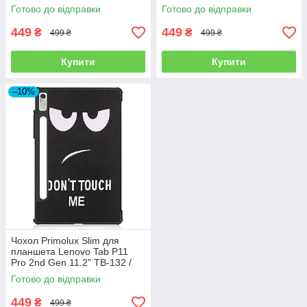
TB-138 - Good Night
TB-138 - Nature
Готово до відправки
Готово до відправки
449
449
₴
₴
499 ₴
499 ₴
Купити
Купити
–10%
Чохол Primolux Slim для
планшета Lenovo Tab P11
Pro 2nd Gen 11.2" TB-132 /
TB-138 - Don`t Touch
Готово до відправки
449
₴
499 ₴