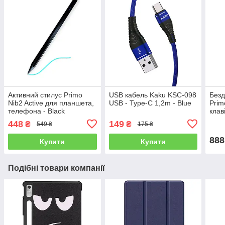
Активний стилус Primo
USB кабель Kaku KSC-098
Безд
Nib2 Active для планшета,
USB - Type-C 1,2m - Blue
Prim
телефона - Black
клав
448
149
₴
₴
549 ₴
175 ₴
888
Купити
Купити
Подібні товари компанії