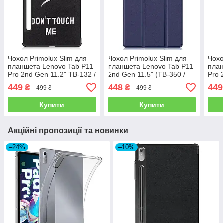
Чохол Primolux Slim для
Чохол Primolux Slim для
Чохо
планшета Lenovo Tab P11
планшета Lenovo Tab P11
план
Pro 2nd Gen 11.2" TB-132 /
2nd Gen 11.5" (TB-350 /
Pro 
TB-138 - Don`t Touch
TB-355) - Dark Blue
TB-1
449
448
449
₴
₴
499 ₴
499 ₴
Купити
Купити
Акційні пропозиції та новинки
–24%
–10%