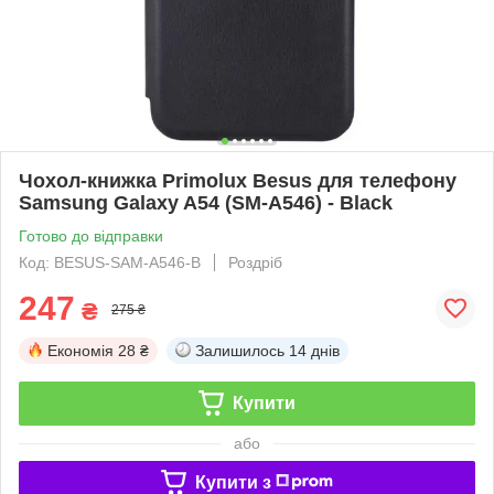
Чохол-книжка Primolux Besus для телефону
Samsung Galaxy A54 (SM-A546) - Black
Готово до відправки
Код: BESUS-SAM-A546-B
Роздріб
247
₴
275 ₴
Економія
28 ₴
Залишилось
14 днів
Купити
або
Купити з