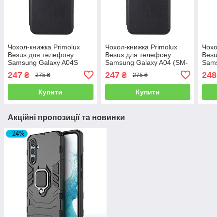
Чохол-книжка Primolux
Чохол-книжка Primolux
Чохо
Besus для телефону
Besus для телефону
Besu
Samsung Galaxy A04S
Samsung Galaxy A04 (SM-
Sams
(SM-A047) - Black
A045) - Black
M515
247
247
248
₴
₴
275 ₴
275 ₴
Купити
Купити
Акційні пропозиції та новинки
–24%