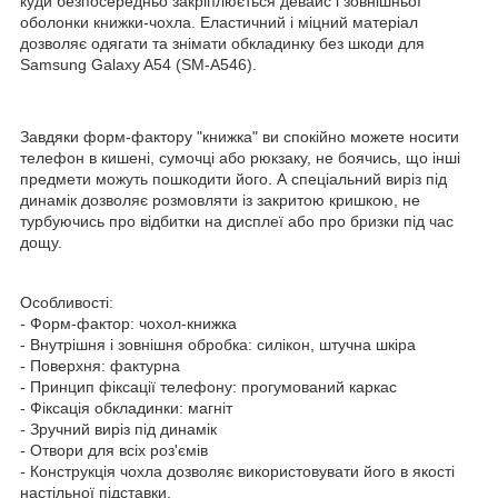
куди безпосередньо закріплюється девайс і зовнішньої
оболонки книжки-чохла. Еластичний і міцний матеріал
дозволяє одягати та знімати обкладинку без шкоди для
Samsung Galaxy A54 (SM-A546).
Завдяки форм-фактору "книжка" ви спокійно можете носити
телефон в кишені, сумочці або рюкзаку, не боячись, що інші
предмети можуть пошкодити його. А спеціальний виріз під
динамік дозволяє розмовляти із закритою кришкою, не
турбуючись про відбитки на дисплеї або про бризки під час
дощу.
Особливості:
- Форм-фактор: чохол-книжка
- Внутрішня і зовнішня обробка: силікон, штучна шкіра
- Поверхня: фактурна
- Принцип фіксації телефону: прогумований каркас
- Фіксація обкладинки: магніт
- Зручний виріз під динамік
- Отвори для всіх роз'ємів
- Конструкція чохла дозволяє використовувати його в якості
настільної підставки.