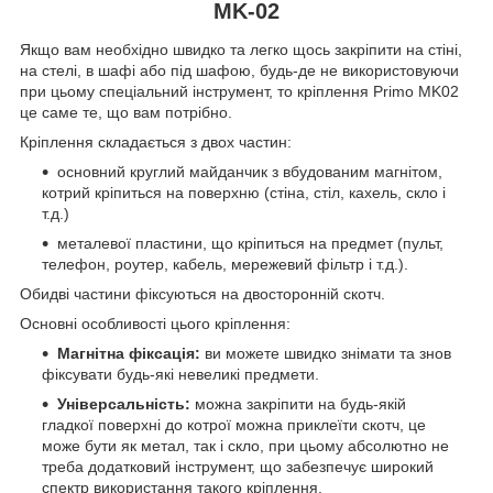
MK-02
Якщо вам необхідно швидко та легко щось закріпити на стіні,
на стелі, в шафі або під шафою, будь-де не використовуючи
при цьому спеціальний інструмент, то кріплення Primo MK02
це саме те, що вам потрібно.
Кріплення складається з двох частин:
основний круглий майданчик з вбудованим магнітом,
котрий кріпиться на поверхню (стіна, стіл, кахель, скло і
т.д.)
металевої пластини, що кріпиться на предмет (пульт,
телефон, роутер, кабель, мережевий фільтр і т.д.).
Обидві частини фіксуються на двосторонній скотч.
Основні особливості цього кріплення:
Магнітна фіксація:
ви можете швидко знімати та знов
фіксувати будь-які невеликі предмети.
Універсальність:
можна закріпити на будь-якій
гладкої поверхні до котрої можна приклеїти скотч, це
може бути як метал, так і скло, при цьому абсолютно не
треба додатковий інструмент, що забезпечує широкий
спектр використання такого кріплення.