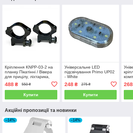
Кріплення KNPP-03-2 на
Універсальне LED
Унів
планку Пікатінні / Вівера
підсвічування Primo UP02
кріп
для прицілу, ліхтарика,
- White
комп
Rail 20 mm, Dia 25.4 mm,
488
248
268
₴
₴
550 ₴
275 ₴
комплект 2 шт.
Купити
Купити
Акційні пропозиції та новинки
–14%
–14%