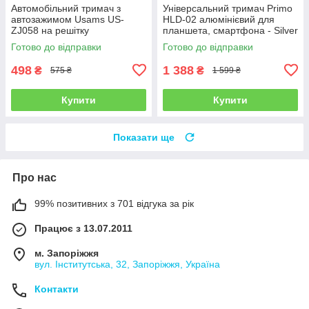
Автомобільний тримач з
Універсальний тримач Primo
автозажимом Usams US-
HLD-02 алюмінієвий для
ZJ058 на решітку
планшета, смартфона - Silver
повітропроводу
Готово до відправки
Готово до відправки
498
1 388
₴
₴
575 ₴
1 599 ₴
Купити
Купити
Показати ще
Про нас
99% позитивних з 701 відгука за рік
Працює з 13.07.2011
м. Запоріжжя
вул. Інститутська, 32, Запоріжжя, Україна
Контакти