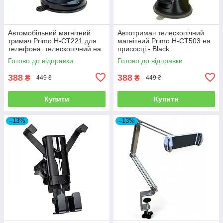
Автомобільний магнітний
Автотримач телескопічний
тримач Primo H-CT221 для
магнітний Primo H-CT503 на
телефона, телескопічний на
присосці - Black
присосці – Black
Готово до відправки
Готово до відправки
388
388
₴
₴
449 ₴
449 ₴
Купити
Купити
–13%
–13%