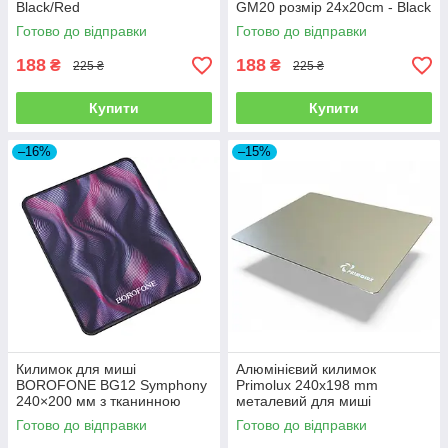
Black/Red
GM20 розмір 24x20cm - Black
Готово до відправки
Готово до відправки
188
188
₴
₴
225 ₴
225 ₴
Купити
Купити
–16%
–15%
Килимок для миші
Алюмінієвий килимок
BOROFONE BG12 Symphony
Primolux 240x198 mm
240×200 мм з тканинною
металевий для миші
поверхнею та антиковзкою
Готово до відправки
Готово до відправки
основою