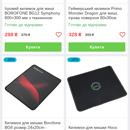
Ігровий килимок для миші
Геймерський килимок Primo
BOROFONE BG12 Symphony
Monster Dragon для миші,
800×300 мм з тканинною
ігрова поверхня 80х30см
поверхнею та антиковзкою
Готово до відправки
Готово до відправки
основою
288
328
₴
₴
375 ₴
399 ₴
Купити
Купити
–16%
–16%
Килимок для мишки Borofone
BG8 розмір 24x20cm -
Килимок для мишки Hoco