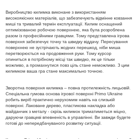
Виробництво килимка виконане з використанням
високоякісних матеріалів, що забезпечують відмінне ковзання
миші та тривалий термін експлуатації. Килим оснащений
оптимізованою робочою поверхнею, яка була розроблена
разом із професійними гравцями. Тому представлена ігрова
поверхня забезпечує точну та швидку віддачу. Пересування
поверхнею не зустрічають жодних перешкод, ніби миша
перетворюється на продовження руки. Тому курсор
опиниться в потрібному місці так швидко, як це тільки
можливо, а промахнутися повз ціль стане неможливо. З цим
килимком ваша гра стане максимально точною.
Зворотна поверхня килимка – повна протилежність лицьовій.
Спеціальна гумова основа ігрової поверхні Primo Ukraine
робить виріб практично нерухомим навіть на слизькій
поверхні. Лаковане дерево, пластикова накладка або
майданчик з металу - скрізь килимок триматиметься міцно,
даруючи гравцеві впевненість в управлінні. Ви завжди будете
готові до непередбачуваного розвитку ситуації.