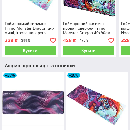
Геймерський килимок
Геймерський килимок,
Гейм
Primo Monster Dragon для
ігрова поверхня Primo
мишк
миші, ігрова поверхня
Monster Dragon 40х90см
Hoco
80х30см
Blac
328
428
328
₴
₴
399 ₴
475 ₴
Купити
Купити
Акційні пропозиції та новинки
–23%
–18%