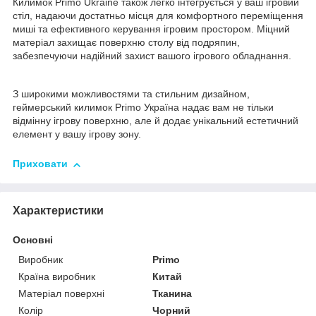
Килимок Primo Ukraine також легко інтегрується у ваш ігровий
стіл, надаючи достатньо місця для комфортного переміщення
миші та ефективного керування ігровим простором. Міцний
матеріал захищає поверхню столу від подряпин,
забезпечуючи надійний захист вашого ігрового обладнання.
З широкими можливостями та стильним дизайном,
геймерський килимок Primo Україна надає вам не тільки
відмінну ігрову поверхню, але й додає унікальний естетичний
елемент у вашу ігрову зону.
Приховати
Характеристики
Основні
Виробник
Primo
Країна виробник
Китай
Матеріал поверхні
Тканина
Колір
Чорний