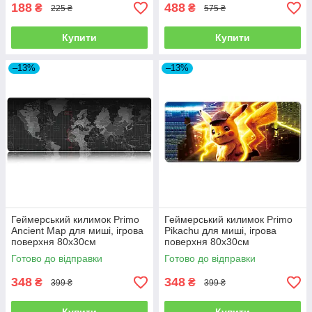
188
488
₴
₴
225 ₴
575 ₴
Купити
Купити
–13%
–13%
Геймерський килимок Primo
Геймерський килимок Primo
Ancient Map для миші, ігрова
Pikachu для миші, ігрова
поверхня 80х30см
поверхня 80х30см
Готово до відправки
Готово до відправки
348
348
₴
₴
399 ₴
399 ₴