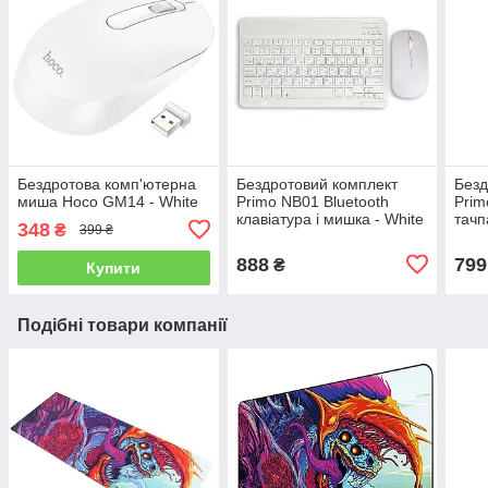
Бездротова комп'ютерна
Бездротовий комплект
Безд
миша Hoco GM14 - White
Primo NB01 Bluetooth
Prim
клавіатура і мишка - White
тачп
348
₴
399 ₴
888
799
₴
Купити
Подібні товари компанії