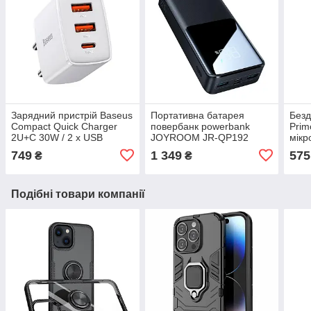
Зарядний пристрій Baseus
Портативна батарея
Безд
Compact Quick Charger
повербанк powerbank
Prim
2U+C 30W / 2 х USB
JOYROOM JR-QP192
мікр
QC3.0 / 1 x Type-C PD
22.5W / 20000 mAh / USB
749
1 349
575
₴
₴
(CCXJ-E02) - White
QC3.0 / Type-C PD
Подібні товари компанії