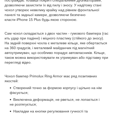
постраждає. Клавіші покриті спеціальними дублікаторами,
дозволяючи захистити їх від пилу і зносу. У надітому стані
чохол утворює невелику крайку над рівнем фронтальної
панелі та задньої камери, дозволяючи безпечно
класти iPhone 15 Plus будь-якою стороною.
Сам чохол складається з двох частин - гумового бампера (гас
ить удар при падінні) і міцного пластику (стійкого до зносу).
На задній поверхні чохла є металеве кільце, яке обертається
на 360 градусів, і металевий майданчик під магнітний
автоутримувач, що особливо порадує автовласників. Кільце,
також можна використовувати як утримувач або підставку при
перегляді відео.
Чохол бампер Primolux Ring Armor має ряд позитивних
якостей:
Створений точно за формою корпусу і щільно на нім
фіксується;
Виключена деформація, не рветься, не лопається і
не розтягується;
Накладки на кнопки регулювання гучності та