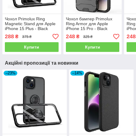
Чохол Primolux Ring
Чохол бампер Primolux
Чохо
Magnetic Stand для Apple
Ring Armor для Apple
Ring
iPhone 15 Plus - Black
iPhone 15 Pro - Black
iPho
Plus
288
248
248
₴
₴
375 ₴
325 ₴
Купити
Купити
Акційні пропозиції та новинки
–23%
–14%