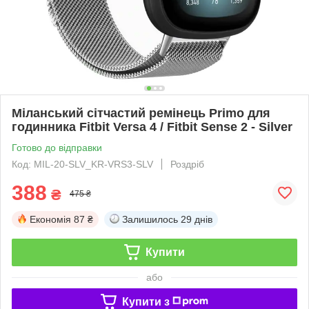
Міланський сітчастий ремінець Primo для
годинника Fitbit Versa 4 / Fitbit Sense 2 - Silver
Готово до відправки
Код: MIL-20-SLV_KR-VRS3-SLV
Роздріб
388
₴
475 ₴
Економія
87 ₴
Залишилось
29 днів
Купити
або
Купити з