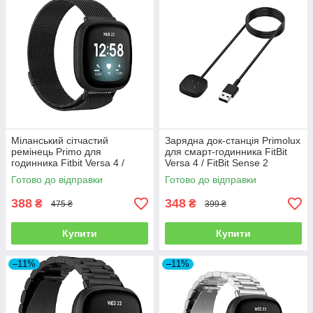
Міланський сітчастий
Зарядна док-станція Primolux
ремінець Primo для
для смарт-годинника FitBit
годинника Fitbit Versa 4 /
Versa 4 / FitBit Sense 2
Fitbit Sense 2 - Black
Готово до відправки
Готово до відправки
388
348
₴
₴
475 ₴
399 ₴
Купити
Купити
–11%
–11%