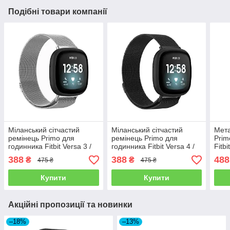
Подібні товари компанії
Міланський сітчастий
Міланський сітчастий
Мета
ремінець Primo для
ремінець Primo для
Prim
годинника Fitbit Versa 3 /
годинника Fitbit Versa 4 /
Fitbi
Fitbit Sense - Silver L
Fitbit Sense 2 - Black
- Sil
388
388
488
₴
₴
475 ₴
475 ₴
Купити
Купити
Акційні пропозиції та новинки
–18%
–13%