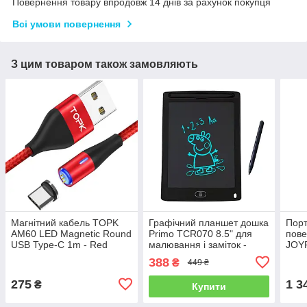
Повернення товару впродовж 14 днів за рахунок покупця
Всі умови повернення
З цим товаром також замовляють
Магнітний кабель TOPK
Графічний планшет дошка
Порт
AM60 LED Magnetic Round
Primo TCR070 8.5" для
пове
USB Type-C 1m - Red
малювання і заміток -
JOY
Black
22.5
388
₴
449 ₴
QC3.
275
1 3
₴
Купити