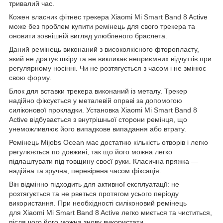
тривалий час.
Кожен власник фітнес трекера Xiaomi Mi Smart Band 8 Active
може без проблем купити ремінець для свого трекера та
оновити зовнішній вигляд улюбленого браслета.
Даний ремінець виконаний з високоякісного фторопласту,
який не дратує шкіру та не викликає неприємних відчуттів при
регулярному носінні. Чи не розтягується з часом і не змінює
свою форму.
Блок для вставки трекера виконаний із металу. Трекер
надійно фіксується у металевій оправі за допомогою
силіконової прокладки. Установка Xiaomi Mi Smart Band 8
Active відбувається з внутрішньої сторони ремінця, що
унеможливлює його випадкове випадання або втрату.
Ремінець Mijobs Ocean має достатню кількість отворів і легко
регулюється по довжині, так що його можна легко
підлаштувати під товщину своєї руки. Класична пряжка —
надійна та зручна, перевірена часом фіксація.
Він відмінно підходить для активної експлуатації: не
розтягується та не рветься протягом усього періоду
використання. При необхідності силіконовий ремінець
для Xiaomi Mi Smart Band 8 Active легко миється та чиститься,
після чого його можна знову використати.