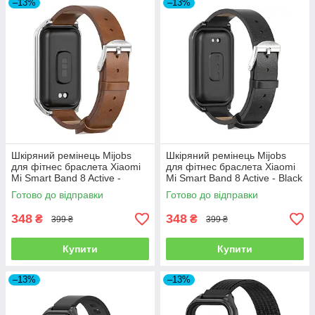
–13%
–13%
Шкіряний ремінець Mijobs
Шкіряний ремінець Mijobs
для фітнес браслета Xiaomi
для фітнес браслета Xiaomi
Mi Smart Band 8 Active -
Mi Smart Band 8 Active - Black
Brown
Готово до відправки
Готово до відправки
348
348
₴
₴
399 ₴
399 ₴
Купити
Купити
–13%
–13%