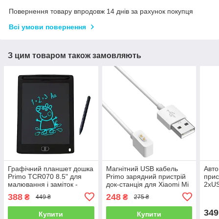
Повернення товару впродовж 14 днів за рахунок покупця
Всі умови повернення
З цим товаром також замовляють
Графічний планшет дошка
Магнітний USB кабель
Авто
Primo TCR070 8.5" для
Primo зарядний пристрій
прис
малювання і заміток -
док-станція для Xiaomi Mi
2xUS
Black
Smart Band 8 / Band 8
дис
388
248
₴
₴
449 ₴
275 ₴
Active - White
349
Купити
Купити