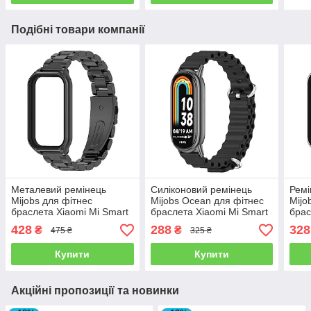
Подібні товари компанії
Металевий ремінець
Силіконовий ремінець
Ремі
Mijobs для фітнес
Mijobs Ocean для фітнес
Mijo
браслета Xiaomi Mi Smart
браслета Xiaomi Mi Smart
брас
Band 8 Active - Black
Band 8 - Black
Band 
428
288
328
₴
₴
475 ₴
325 ₴
Купити
Купити
Акційні пропозиції та новинки