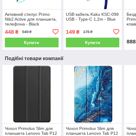
Активний стилус Primo
USB кабель Kaku KSC-098
Безд
Nib2 Active для планшета,
USB - Type-C 1,2m - Blue
Prim
телефона - Black
клав
448
149
₴
₴
549 ₴
175 ₴
888
Купити
Купити
Подібні товари компанії
Чохол Primolux Slim для
Чохол Primolux Slim для
Чохо
планшета Lenovo Tab P12
планшета Lenovo Tab P12
план