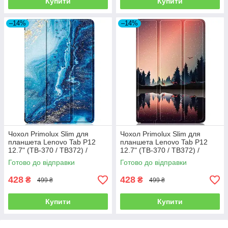
Купити
Купити
–14%
–14%
Чохол Primolux Slim для
Чохол Primolux Slim для
планшета Lenovo Tab P12
планшета Lenovo Tab P12
12.7" (TB-370 / TB372) /
12.7" (TB-370 / TB372) /
Xiaoxin Pad Pro 12.7" (TB371)
Xiaoxin Pad Pro 12.7" (TB371)
Готово до відправки
Готово до відправки
- Ocean
- Nature
428
428
₴
₴
499 ₴
499 ₴
Купити
Купити