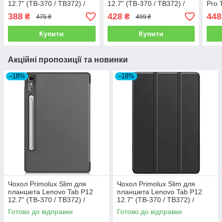
12.7" (TB-370 / TB372) /
12.7" (TB-370 / TB372) /
Pro 
Xiaoxin Pad Pro 12.7"
Xiaoxin Pad Pro 12.7"
Pad 
388
428
448
₴
₴
475 ₴
499 ₴
(TB371) - Black
(TB371) - Ocean
Blue
Купити
Купити
Акційні пропозиції та новинки
–18%
–18%
Чохол Primolux Slim для
Чохол Primolux Slim для
планшета Lenovo Tab P12
планшета Lenovo Tab P12
12.7" (TB-370 / TB372) /
12.7" (TB-370 / TB372) /
Xiaoxin Pad Pro 12.7" (TB371)
Xiaoxin Pad Pro 12.7" (TB371)
Готово до відправки
Готово до відправки
- Grey
- Black