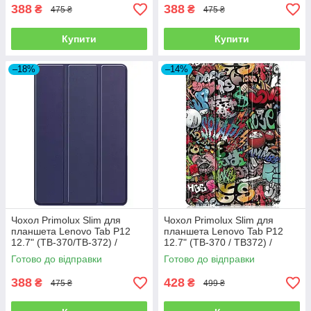
388
388
₴
₴
475 ₴
475 ₴
Купити
Купити
–18%
–14%
Чохол Primolux Slim для
Чохол Primolux Slim для
планшета Lenovo Tab P12
планшета Lenovo Tab P12
12.7" (TB-370/TB-372) /
12.7" (TB-370 / TB372) /
Xiaoxin Pad Pro 12.7" (TB371)
Xiaoxin Pad Pro 12.7" (TB371)
Готово до відправки
Готово до відправки
- Dark Blue
- Graffiti
388
428
₴
₴
475 ₴
499 ₴