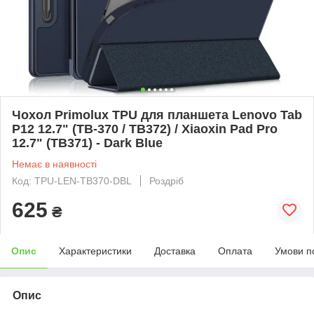
Чохол Primolux TPU для планшета Lenovo Tab
P12 12.7" (TB-370 / TB372) / Xiaoxin Pad Pro
12.7" (TB371) - Dark Blue
Немає в наявності
Код: TPU-LEN-TB370-DBL
Роздріб
625
₴
Опис
Характеристики
Доставка
Оплата
Умови п
Опис