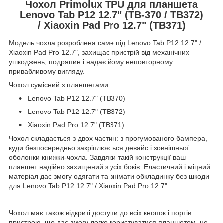
Чохол Primolux TPU для планшета
Lenovo Tab P12 12.7" (TB-370 / TB372)
/ Xiaoxin Pad Pro 12.7" (TB371)
Модель чохла розроблена саме під Lenovo Tab P12 12.7" /
Xiaoxin Pad Pro 12.7", захищає пристрій від механічних
ушкоджень, подряпин і надає йому неповторному
привабливому вигляду.
Чохол сумісний з планшетами:
Lenovo Tab P12 12.7" (TB370)
Lenovo Tab P12 12.7" (TB372)
Xiaoxin Pad Pro 12.7" (TB371)
Чохол складається з двох частин: з прогумованого бампера,
куди безпосередньо закріплюється девайс і зовнішньої
оболонки книжки-чохла. Завдяки такій конструкції ваш
планшет надійно захищений з усіх боків. Еластичний і міцний
матеріал дає змогу одягати та знімати обкладинку без шкоди
для Lenovo Tab P12 12.7" / Xiaoxin Pad Pro 12.7".
Чохол має також відкриті доступи до всіх кнопок і портів
пристрою, що дає змогу легко користуватися планшетом, не