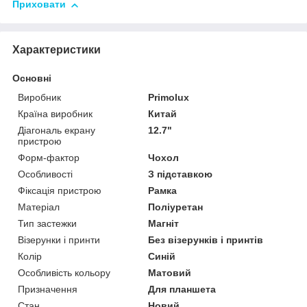
Приховати
Характеристики
Основні
Виробник
Primolux
Країна виробник
Китай
Діагональ екрану
12.7"
пристрою
Форм-фактор
Чохол
Особливості
З підставкою
Фіксація пристрою
Рамка
Матеріал
Поліуретан
Тип застежки
Магніт
Візерунки і принти
Без візерунків і принтів
Колір
Синій
Особливість кольору
Матовий
Призначення
Для планшета
Стан
Новий