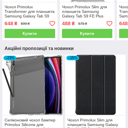
Чохол Primolux
Чохол Primolux Slim для
Чохо
Transformer для планшета
планшета Samsung
Tran
Samsung Galaxy Tab S9
Galaxy Tab S9 FE Plus
Sams
FE Plus 12.4" (SM-X610 /
(SM-X610 / SM-X616)
FE P
648
488
648
₴
₴
699 ₴
575 ₴
SM-X616) - Grey
12.4" - Graffiti
SM-X
Купити
Купити
Акційні пропозиції та новинки
–23%
–15%
Силіконовий чохол бампер
Чохол Primolux Slim для
Primolux Silicone для
планшета Samsung Galaxy