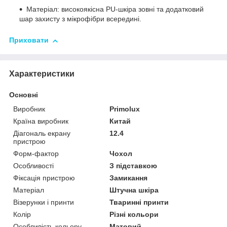
Матеріал: високоякісна PU-шкіра зовні та додатковий
шар захисту з мікрофібри всередині.
Приховати
Характеристики
Основні
Виробник
Primolux
Країна виробник
Китай
Діагональ екрану
12.4
пристрою
Форм-фактор
Чохол
Особливості
З підставкою
Фіксація пристрою
Замикання
Матеріал
Штучна шкіра
Візерунки і принти
Тваринні принти
Колір
Різні кольори
Особливість кольору
Матовий