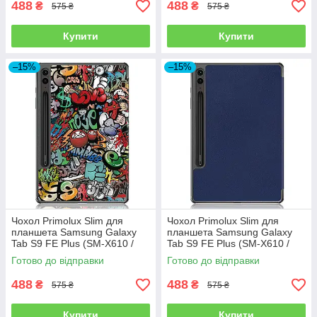
488
488
₴
₴
575 ₴
575 ₴
Купити
Купити
–15%
–15%
Чохол Primolux Slim для
Чохол Primolux Slim для
планшета Samsung Galaxy
планшета Samsung Galaxy
Tab S9 FE Plus (SM-X610 /
Tab S9 FE Plus (SM-X610 /
SM-X616) 12.4" - Graffiti
SM-X616) 12.4" - Dark Blue
Готово до відправки
Готово до відправки
488
488
₴
₴
575 ₴
575 ₴
Купити
Купити