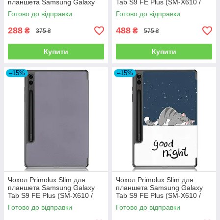
планшета Samsung Galaxy
Tab S9 FE Plus (SM-X610 /
Tab S9 FE Plus (SM-X610 /
SM-X616) 12.4" - Black
Готово до відправки
Готово до відправки
SM-X616) 12.4" - Clear
288
488
₴
₴
375 ₴
575 ₴
Купити
Купити
–15%
–15%
Чохол Primolux Slim для
Чохол Primolux Slim для
планшета Samsung Galaxy
планшета Samsung Galaxy
Tab S9 FE Plus (SM-X610 /
Tab S9 FE Plus (SM-X610 /
SM-X616) 12.4" - Grey
SM-X616) 12.4" - Good Night
Готово до відправки
Готово до відправки