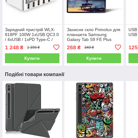
Зарядний пристрій WLX-
Захисне скло Primolux для
USB 
818PF 100W 1xUSB QC3.0
планшета Samsung
USB 
/ 4xUSB / 1xPD Type-C /
Galaxy Tab S9 FE Plus
бездротова зарядка Qi
(SM-X610 / SM-X616)
1 248
268
125
₴
₴
1 399 ₴
349 ₴
10W - White
Купити
Купити
Подібні товари компанії