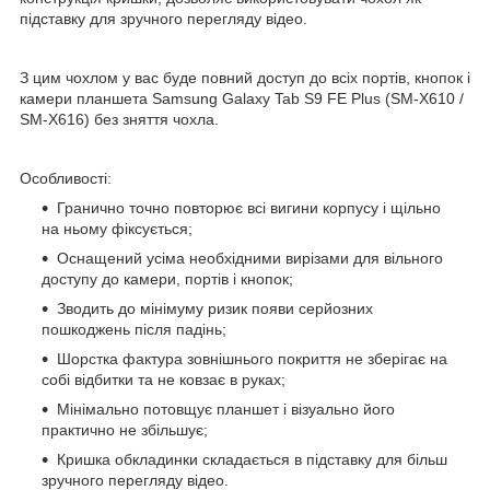
підставку для зручного перегляду відео.
З цим чохлом у вас буде повний доступ до всіх портів, кнопок і
камери планшета Samsung Galaxy Tab S9 FE Plus (SM-X610 /
SM-X616) без зняття чохла.
Особливості:
Гранично точно повторює всі вигини корпусу і щільно
на ньому фіксується;
Оснащений усіма необхідними вирізами для вільного
доступу до камери, портів і кнопок;
Зводить до мінімуму ризик появи серйозних
пошкоджень після падінь;
Шорстка фактура зовнішнього покриття не зберігає на
собі відбитки та не ковзає в руках;
Мінімально потовщує планшет і візуально його
практично не збільшує;
Кришка обкладинки складається в підставку для більш
зручного перегляду відео.