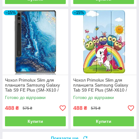
–15%
–15%
Чохол Primolux Slim для
Чохол Primolux Slim для
планшета Samsung Galaxy
планшета Samsung Galaxy
Tab S9 FE Plus (SM-X610 /
Tab S9 FE Plus (SM-X610 /
SM-X616) 12.4" - Ocean
SM-X616) 12.4" - Unicorn
Готово до відправки
Готово до відправки
488
488
₴
₴
575 ₴
575 ₴
Купити
Купити
Показати ще