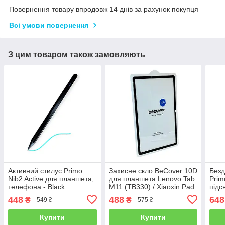
Повернення товару впродовж 14 днів за рахунок покупця
Всі умови повернення
З цим товаром також замовляють
Активний стилус Primo
Захисне скло BeCover 10D
Безд
Nib2 Active для планшета,
для планшета Lenovo Tab
Prim
телефона - Black
M11 (TB330) / Xiaoxin Pad
підс
11 (TB331) - Black
448
488
648
₴
₴
549 ₴
575 ₴
Купити
Купити