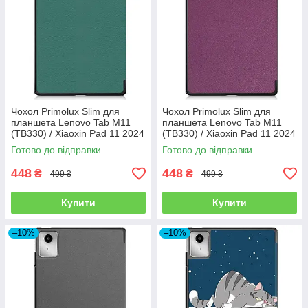
Чохол Primolux Slim для
Чохол Primolux Slim для
планшета Lenovo Tab M11
планшета Lenovo Tab M11
(TB330) / Xiaoxin Pad 11 2024
(TB330) / Xiaoxin Pad 11 2024
(TB331) - Dark Green
(TB331) - Purple
Готово до відправки
Готово до відправки
448
448
₴
₴
499 ₴
499 ₴
Купити
Купити
–10%
–10%