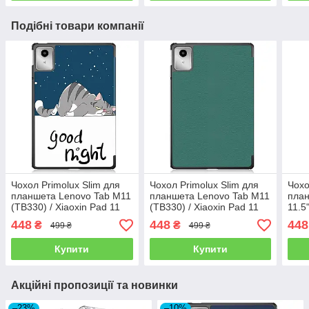
Подібні товари компанії
Чохол Primolux Slim для
Чохол Primolux Slim для
Чохо
планшета Lenovo Tab M11
планшета Lenovo Tab M11
план
(TB330) / Xiaoxin Pad 11
(TB330) / Xiaoxin Pad 11
11.5
2024 (TB331) - Good Night
2024 (TB331) - Dark Green
Natu
448
448
448
₴
₴
499 ₴
499 ₴
Купити
Купити
Акційні пропозиції та новинки
–23%
–10%