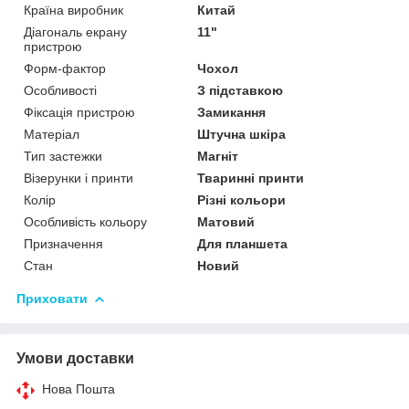
Країна виробник
Китай
Діагональ екрану
11"
пристрою
Форм-фактор
Чохол
Особливості
З підставкою
Фіксація пристрою
Замикання
Матеріал
Штучна шкіра
Тип застежки
Магніт
Візерунки і принти
Тваринні принти
Колір
Різні кольори
Особливість кольору
Матовий
Призначення
Для планшета
Стан
Новий
Приховати
Умови доставки
Нова Пошта