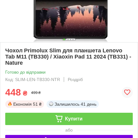
Чохол Primolux Slim для планшета Lenovo
Tab M11 (TB330) / Xiaoxin Pad 11 2024 (TB331) -
Nature
Готово до відправки
Код: SLIM-LEN-TB330-NTR
Роздріб
448
₴
499 ₴
Економія
51 ₴
Залишилось
41 день
Купити
або