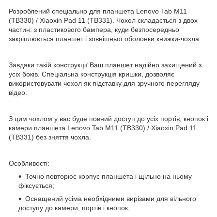
Розроблений спеціально для планшета Lenovo Tab M11
(TB330) / Xiaoxin Pad 11 (TB331). Чохол складається з двох
частин: з пластикового бампера, куди безпосередньо
закріплюється планшет і зовнішньої оболонки книжки-чохла.
Завдяки такій конструкції Ваш планшет надійно захищений з
усіх боків. Спеціальна конструкція кришки, дозволяє
використовувати чохол як підставку для зручного перегляду
відео.
З цим чохлом у вас буде повний доступ до усіх портів, кнопок і
камери планшета Lenovo Tab M11 (TB330) / Xiaoxin Pad 11
(TB331) без зняття чохла.
Особливості:
Точно повторює корпус планшета і щільно на ньому
фіксується;
Оснащений усіма необхідними вирізами для вільного
доступу до камери, портів і кнопок;