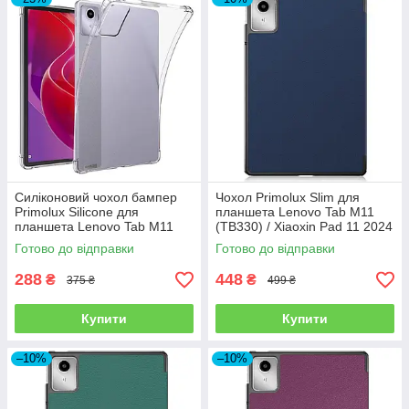
Силіконовий чохол бампер
Чохол Primolux Slim для
Primolux Silicone для
планшета Lenovo Tab M11
планшета Lenovo Tab M11
(TB330) / Xiaoxin Pad 11 2024
(TB330) / Xiaoxin Pad 11 2024
(TB331) - Dark Blue
Готово до відправки
Готово до відправки
(TB331) - Clear
288
448
₴
₴
375 ₴
499 ₴
Купити
Купити
–10%
–10%