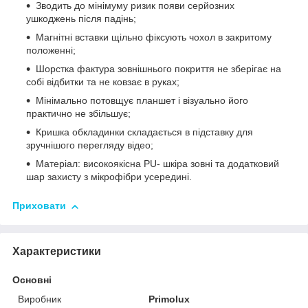
Зводить до мінімуму ризик появи серйозних
ушкоджень після падінь;
Магнітні вставки щільно фіксують чохол в закритому
положенні;
Шорстка фактура зовнішнього покриття не зберігає на
собі відбитки та не ковзає в руках;
Мінімально потовщує планшет і візуально його
практично не збільшує;
Кришка обкладинки складається в підставку для
зручнішого перегляду відео;
Матеріал: високоякісна PU- шкіра зовні та додатковий
шар захисту з мікрофібри усередині.
Приховати
Характеристики
Основні
Виробник
Primolux