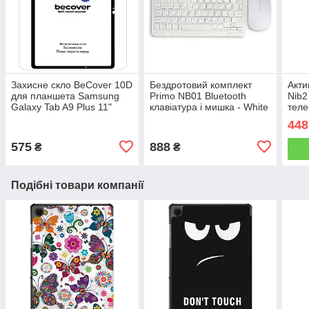
Захисне скло BeCover 10D
Бездротовий комплект
Акти
для планшета Samsung
Primo NB01 Bluetooth
Nib2
Galaxy Tab A9 Plus 11"
клавіатура і мишка - White
теле
(SM-X210 / SM-X215 / SM-
448
X216) - Black
575
888
₴
₴
Подібні товари компанії