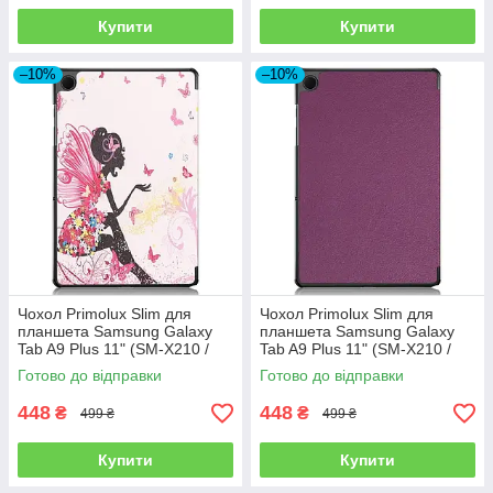
Купити
Купити
–10%
–10%
Чохол Primolux Slim для
Чохол Primolux Slim для
планшета Samsung Galaxy
планшета Samsung Galaxy
Tab A9 Plus 11" (SM-X210 /
Tab A9 Plus 11" (SM-X210 /
SM-X215 / SM-X216) - Fairy
SM-X215 / SM-X216) - Purple
Готово до відправки
Готово до відправки
448
448
₴
₴
499 ₴
499 ₴
Купити
Купити