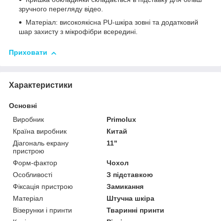
зручного перегляду відео.
Матеріал: високоякісна PU-шкіра зовні та додатковий
шар захисту з мікрофібри всередині.
Приховати
Характеристики
Основні
Виробник
Primolux
Країна виробник
Китай
Діагональ екрану
11"
пристрою
Форм-фактор
Чохол
Особливості
З підставкою
Фіксація пристрою
Замикання
Матеріал
Штучна шкіра
Візерунки і принти
Тваринні принти