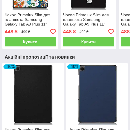
Чохол Primolux Slim для
Чохол Primolux Slim для
Чохо
планшета Samsung
планшета Samsung
пла
Galaxy Tab A9 Plus 11"
Galaxy Tab A9 Plus 11"
Gala
(SM-X210 / SM-X215 / SM-
(SM-X210 / SM-X215 / SM-
X810
448
448
488
₴
₴
499 ₴
499 ₴
X216) - Butterfly
X216) - Don`t Touch
Blac
Купити
Купити
Акційні пропозиції та новинки
–10%
–10%
Чохол Primolux Slim для
Чохол Primolux Slim для