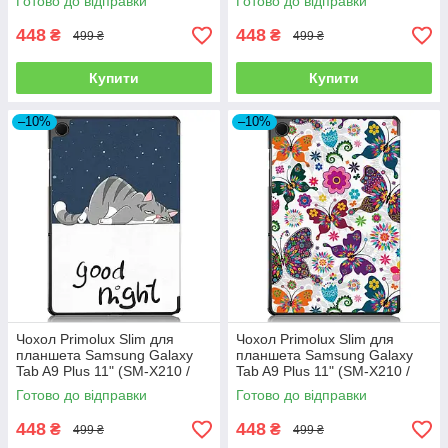
Готово до відправки
Готово до відправки
Touch
448
448
₴
₴
499 ₴
499 ₴
Купити
Купити
–10%
–10%
Чохол Primolux Slim для
Чохол Primolux Slim для
планшета Samsung Galaxy
планшета Samsung Galaxy
Tab A9 Plus 11" (SM-X210 /
Tab A9 Plus 11" (SM-X210 /
SM-X215 / SM-X216) - Good
SM-X215 / SM-X216) -
Готово до відправки
Готово до відправки
Night
Butterfly
448
448
₴
₴
499 ₴
499 ₴