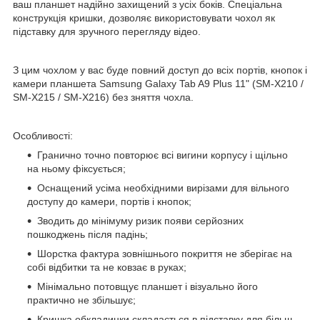
ваш планшет надійно захищений з усіх боків. Спеціальна
конструкція кришки, дозволяє використовувати чохол як
підставку для зручного перегляду відео.
З цим чохлом у вас буде повний доступ до всіх портів, кнопок і
камери планшета Samsung Galaxy Tab A9 Plus 11" (SM-X210 /
SM-X215 / SM-X216) без зняття чохла.
Особливості:
Гранично точно повторює всі вигини корпусу і щільно
на ньому фіксується;
Оснащений усіма необхідними вирізами для вільного
доступу до камери, портів і кнопок;
Зводить до мінімуму ризик появи серйозних
пошкоджень після падінь;
Шорстка фактура зовнішнього покриття не зберігає на
собі відбитки та не ковзає в руках;
Мінімально потовщує планшет і візуально його
практично не збільшує;
Кришка обкладинки складається в підставку для більш