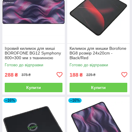
Ігровий килимок для миші
Килимок для мишки Borofone
BOROFONE BG12 Symphony
BG8 розмір 24x20cm -
800×300 мм з тканинною
Black/Red
поверхнею та антиковзкою
Готово до відправки
Готово до відправки
основою
288
188
₴
₴
375 ₴
225 ₴
Купити
Купити
–16%
–16%