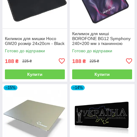
Килимок для миші
Килимок для мишки Hoco
BOROFONE BG12 Symphony
GM20 розмір 24x20cm - Black
240×200 мм з тканинною
поверхнею та антиковзкою
Готово до відправки
Готово до відправки
основою
188
188
₴
₴
225 ₴
225 ₴
Купити
Купити
–15%
–14%