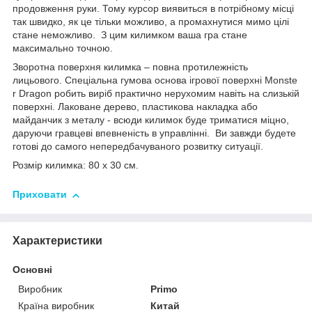
продовження руки. Тому курсор виявиться в потрібному місці
так швидко, як це тільки можливо, а промахнутися мимо цілі
стане неможливо. З цим килимком ваша гра стане
максимально точною.
Зворотна поверхня килимка – повна протилежність
лицьового. Спеціальна гумова основа ігрової поверхні Monste
r Dragon робить виріб практично нерухомим навіть на слизькій
поверхні. Лаковане дерево, пластикова накладка або
майданчик з металу - всюди килимок буде триматися міцно,
даруючи гравцеві впевненість в управлінні. Ви завжди будете
готові до самого непередбачуваного розвитку ситуації.
Розмір килимка: 80 х 30 см.
Приховати
Характеристики
Основні
Виробник
Primo
Країна виробник
Китай