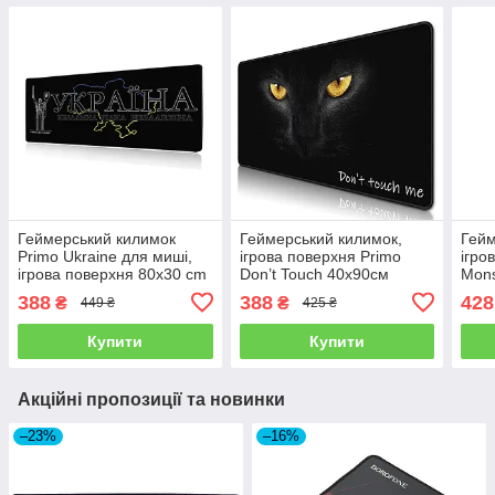
Геймерський килимок
Геймерський килимок,
Гейм
Primo Ukraine для миші,
ігрова поверхня Primo
ігро
ігрова поверхня 80x30 cm
Don’t Touch 40х90см
Mons
388
388
428
₴
₴
449 ₴
425 ₴
Купити
Купити
Акційні пропозиції та новинки
–23%
–16%