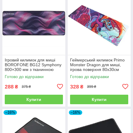
Ігровий килимок для миші
Геймерський килимок Primo
BOROFONE BG12 Symphony
Monster Dragon для миші,
800×300 мм з тканинною
ігрова поверхня 80х30см
поверхнею та антиковзкою
Готово до відправки
Готово до відправки
основою
288
328
₴
₴
375 ₴
399 ₴
Купити
Купити
–16%
–16%