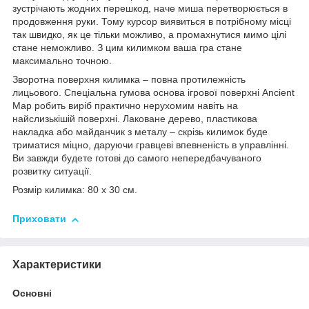
зустрічають жодних перешкод, наче миша перетворюється в
продовження руки. Тому курсор виявиться в потрібному місці
так швидко, як це тільки можливо, а промахнутися мимо цілі
стане неможливо. З цим килимком ваша гра стане
максимально точною.
Зворотна поверхня килимка – повна протилежність
лицьового. Спеціальна гумова основа ігрової поверхні Ancient
Map робить виріб практично нерухомим навіть на
найслизькішій поверхні. Лаковане дерево, пластикова
накладка або майданчик з металу – скрізь килимок буде
триматися міцно, даруючи гравцеві впевненість в управлінні.
Ви завжди будете готові до самого непередбачуваного
розвитку ситуації.
Розмір килимка: 80 х 30 см.
Приховати
Характеристики
Основні