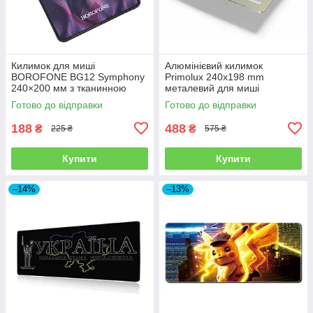
Килимок для миші
Алюмінієвий килимок
BOROFONE BG12 Symphony
Primolux 240x198 mm
240×200 мм з тканинною
металевий для миші
поверхнею та антиковзкою
Готово до відправки
Готово до відправки
основою
188
488
₴
₴
225 ₴
575 ₴
Купити
Купити
–14%
–13%