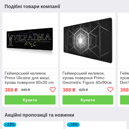
Подібні товари компанії
Геймерський килимок
Геймерський килимок,
Гейм
Primo Ukraine для миші,
ігрова поверхня Primo
ігро
ігрова поверхня 80x30 cm
Geometric Figure 40х90см
Don’
388
388
388
₴
₴
449 ₴
425 ₴
Купити
Купити
Акційні пропозиції та новинки
–23%
–18%