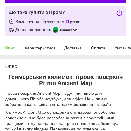
Що таке купити з Пром?
Замовлення під захистом
Доступна доставка
Опис
Характеристики
Доставка
Оплата
Умови п
Опис
Геймерський килимок, ігрова поверхня
Primo Ancient Map
Ігрова поверхня Ancient Map - відмінний вибір для
домашнього ПК або ноутбука, для офісу. На килимку
зображена карта світу з детальним розміщенням країн.
Килимок Ancient Map оснащений оптимізованої робочою
поверхнею, яка була розроблена разом з професійними
гравцями. Тому представлена ігрова поверхня забезпечує
точну і швидку віддачу. Пересування по поверхні не