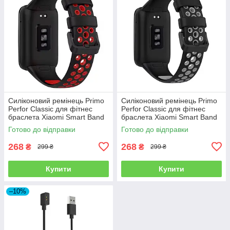
Силіконовий ремінець Primo
Силіконовий ремінець Primo
Perfor Classic для фітнес
Perfor Classic для фітнес
браслета Xiaomi Smart Band
браслета Xiaomi Smart Band
7 Pro - Black-Red
7 Pro - Black-Grey
Готово до відправки
Готово до відправки
268
268
₴
₴
299 ₴
299 ₴
Купити
Купити
–10%