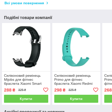
Всі умови повернення
Подібні товари компанії
Силіконовий ремінець
Силіконовий ремінець
Силі
Mijobs для фітнес
Primo для фітнес
Prim
браслета Xiaomi Smart
браслета Xiaomi Redmi
фітн
Band 9 - Black
Smart Band Pro (M2101B1
Smar
288
298
268
₴
₴
325 ₴
325 ₴
/ BHR5501GL) - Teal
Blue
Купити
Купити
Акційні пропозиції та новинки