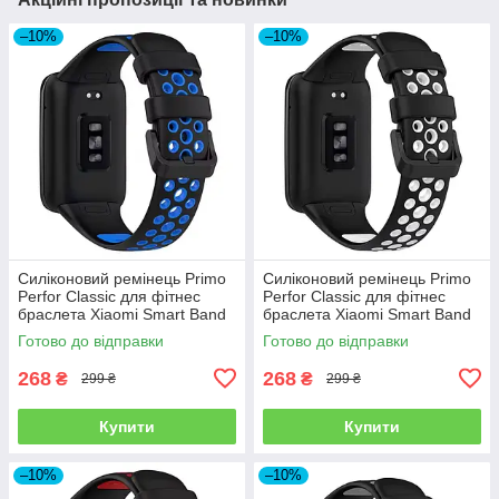
–10%
–10%
Силіконовий ремінець Primo
Силіконовий ремінець Primo
Perfor Classic для фітнес
Perfor Classic для фітнес
браслета Xiaomi Smart Band
браслета Xiaomi Smart Band
7 Pro - Black-Blue
7 Pro - Black-White
Готово до відправки
Готово до відправки
268
268
₴
₴
299 ₴
299 ₴
Купити
Купити
–10%
–10%