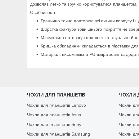
дозволяє легко та зручно користуватися планшетом,
Особливості:
Гранично точно повторює всі вигини корпусу і щ
Шорстка фактура зовнішнього покриття не зберіга
Мінімально потовщує планшет та візуально його
Кришка обкладинки складається в підставку для
Матеріал: високоякісна PU-шкіра зовні та додат
ЧОХЛИ ДЛЯ ПЛАНШЕТІВ
ЧОХЛИ 
Чохли для планшетів Lenovo
Чохли дл
Чохли для планшетів Asus
Чохли дл
Чохли для планшетів Sony
Чохли дл
Чохли для планшетів Samsung
Чохли дл