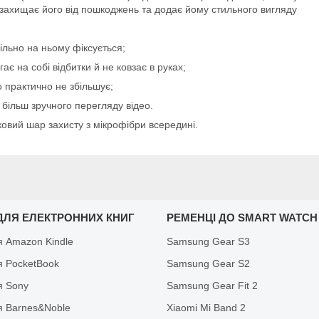
 захищає його від пошкоджень та додає йому стильного вигляду
ільно на ньому фіксується;
є на собі відбитки й не ковзає в руках;
 практично не збільшує;
 більш зручного перегляду відео.
ковий шар захисту з мікрофібри всередині.
ДЛЯ ЕЛЕКТРОННИХ КНИГ
РЕМЕНЦІ ДО SMART WATCH
я Amazon Kindle
Samsung Gear S3
я PocketBook
Samsung Gear S2
я Sony
Samsung Gear Fit 2
я Barnes&Noble
Xiaomi Mi Band 2