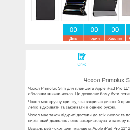
0
0
0
0
0
0
Днів
Годин
Хвилин
Опис
Чохол Primolux S
Чохол Primolux Slim для планшета Apple iPad Pro 11"
оболонки книжки-чохла. Це дозволяє йому бути легк
Чохол має зручну кришку, яка закриває дисплей прис
легко відкривати та закривати її однією рукою.
Чохол має також відкриті доступи до всіх кнопок та 
виріз, який дозволяє легко використовувати камеру п
Взагалі, цей чохол для планшета Apple iPad Pro 11" 2